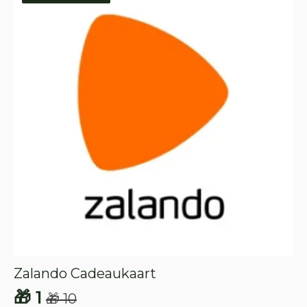
Zalando Cadeaukaart
🎁
1
🎁
10
Oorspronkelijke
Huidige