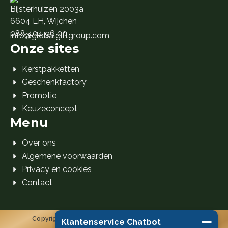
Bijsterhuizen 2003a
6604 LH, Wijchen
088 404 96 00
info@globalgiftgroup.com
Onze sites
Kerstpakketten
Geschenkfactory
Promotie
Keuzeconcept
Menu
Over ons
Algemene voorwaarden
Privacy en cookies
Contact
Copyright 2026 Global Gift Group B.V. © Alle rechten
Klantenservice Chatbot
voorbehouden.