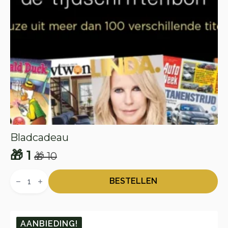
Bladcadeau
🎁
1
🎁
10
Oorspronkelijke
Huidige
Bladcadeau
prijs
prijs
aantal
BESTELLEN
was:
is:
🎁 10.
🎁 1.
AANBIEDING!