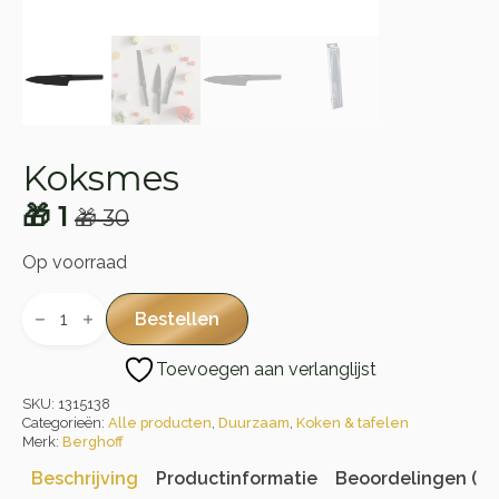
Koksmes
🎁
1
🎁
30
Oorspronkelijke
Huidige
prijs
prijs
Op voorraad
was:
is:
Koksmes
aantal
Bestellen
🎁 30.
🎁 1.
Toevoegen aan verlanglijst
SKU:
1315138
Categorieën:
Alle producten
,
Duurzaam
,
Koken & tafelen
Merk:
Berghoff
Beschrijving
Productinformatie
Beoordelingen (0)