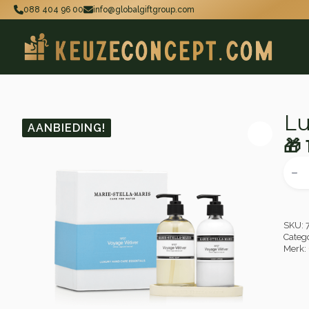
088 404 96 00
info@globalgiftgroup.com
Lu
AANBIEDING!
🎁
Oo
Hu
Luxu
Han
pri
pri
Essen
wa
is:
-
Voy
🎁 
🎁 
Véti
SKU:
aant
Categ
Merk: