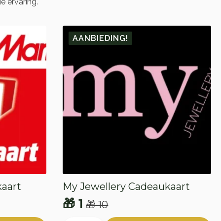
e ervaring.
AANBIEDING!
aart
My Jewellery Cadeaukaart
🎁
1
🎁
10
Oorspronkelijke
Huidige
My