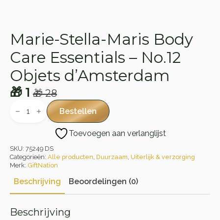
Marie-Stella-Maris Body
Care Essentials – No.12
Objets d’Amsterdam
🎁
1
🎁
28
Oorspronkelijke
Huidige
Marie-
Stella-
prijs
prijs
Bestellen
Maris
was:
is:
Body
Toevoegen aan verlanglijst
Care
🎁 28.
🎁 1.
Essentials
SKU:
75249 DS
-
No.12
Categorieën:
Alle producten
,
Duurzaam
,
Uiterlijk & verzorging
Objets
Merk:
GiftNation
d'Amsterdam
aantal
Beschrijving
Beoordelingen (0)
Beschrijving