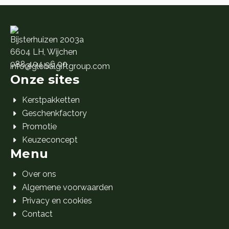
Bijsterhuizen 2003a
6604 LH, Wijchen
088 404 96 00
info@globalgiftgroup.com
Onze sites
Kerstpakketten
Geschenkfactory
Promotie
Keuzeconcept
Menu
Over ons
Algemene voorwaarden
Privacy en cookies
Contact