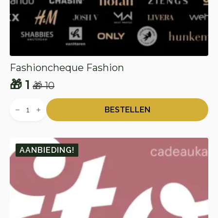
Fashioncheque Fashion
🎁
1
🎁
10
Oorspronkelijke
Huidige
Fashioncheque
prijs
prijs
Fashion
BESTELLEN
aantal
was:
is:
🎁 10.
🎁 1.
AANBIEDING!