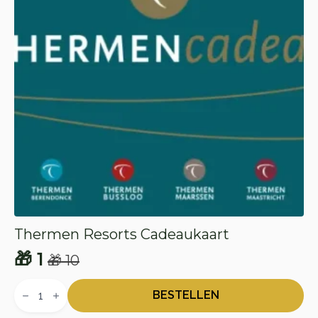
Thermen Resorts Cadeaukaart
🎁
1
🎁
10
Oorspronkelijke
Huidige
Thermen
prijs
prijs
Resorts
BESTELLEN
Cadeaukaart
was:
is:
aantal