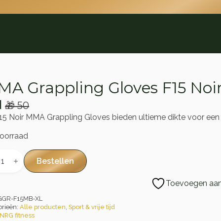
A Grappling Gloves F15 Noi
1
🎁
50
rspronkelijke
idige
15 Noir MMA Grappling Gloves bieden ultieme dikte voor ee
js
js
oorraad
s:
A
50.
1.
pling
Bestellen
es
Toevoegen aan 
al
GGR-F15MB-XL
orieën:
Alle producten
,
Sport & vrije tijd
NRG fitness