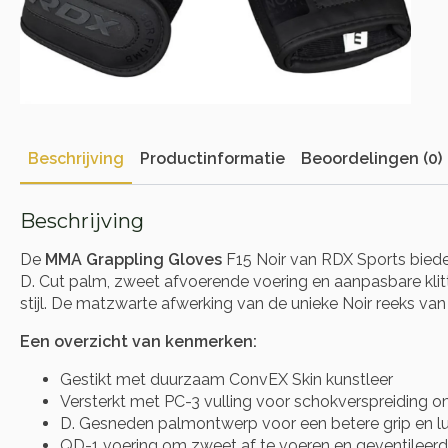
Beschrijving
Productinformatie
Beoordelingen (0)
Beschrijving
De
MMA Grappling Gloves
F15 Noir van RDX Sports bieden
D. Cut palm, zweet afvoerende voering en aanpasbare klitt
stijl. De matzwarte afwerking van de unieke Noir reeks van 
Een overzicht van kenmerken:
Gestikt met duurzaam ConvEX Skin kunstleer
Versterkt met PC-3 vulling voor schokverspreiding 
D. Gesneden palmontwerp voor een betere grip en l
QD-1 voering om zweet af te voeren en geventilee