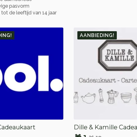
evige pasvorm
t de leeftijd van 14 jaar
ING!
AANBIEDING!
Cadeaukaart
Dille & Kamille Cade