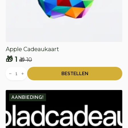
Apple Cadeaukaart
🎁
1
🎁
10
Oorspronkelijke
Huidige
Apple
prijs
prijs
Cadeaukaart
BESTELLEN
aantal
was:
is:
🎁 10.
🎁 1.
AANBIEDING!