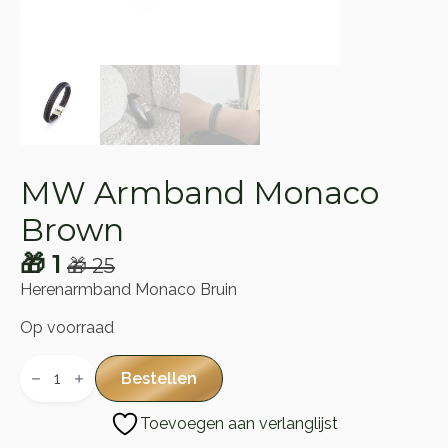
MW Armband Monaco
Brown
🎁
1
🎁
25
Oorspronkelijke
Huidige
Herenarmband Monaco Bruin
prijs
prijs
Op voorraad
was:
is:
MW
🎁 25.
🎁 1.
Armband
Bestellen
Monaco
Brown
Toevoegen aan verlanglijst
aantal