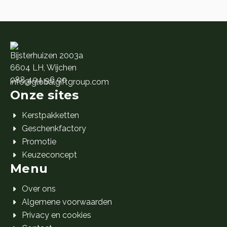
Bijsterhuizen 2003a
6604 LH, Wijchen
088 404 96 00
info@globalgiftgroup.com
Onze sites
Kerstpakketten
Geschenkfactory
Promotie
Keuzeconcept
Menu
Over ons
Algemene voorwaarden
Privacy en cookies