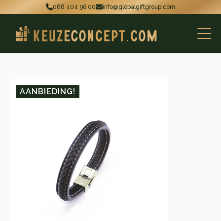
088 404 96 00
info@globalgiftgroup.com
AANBIEDING!