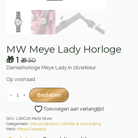
MW Meye Lady Horloge
🎁
1
🎁
50
Oorspronkelijke
Huidige
Dameshorloge Meye Lady in zilverkleur
prijs
prijs
Op voorraad
was:
is:
MW
🎁 50.
🎁 1.
Meye
Bestellen
Lady
Horloge
Toevoegen aan verlanglijst
aantal
SKU:
LSRC26.MeSr.Silver
Categorieën:
Alle producten
,
Uiterlijk & verzorging
Merk:
MeyeCompany