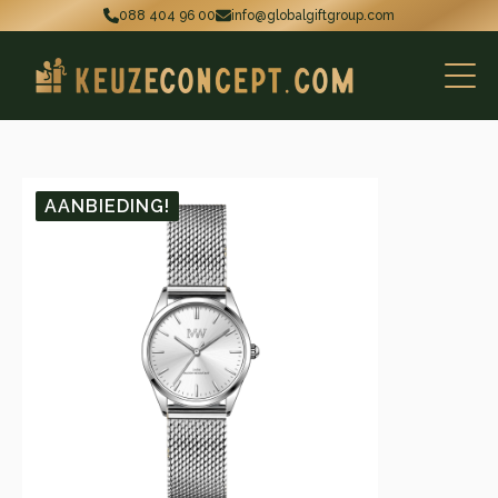
088 404 96 00
info@globalgiftgroup.com
AANBIEDING!