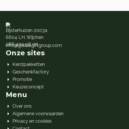
Bijsterhuizen 2003a
6604 LH, Wijchen
088 404 96 00
info@globalgiftgroup.com
Onze sites
Kerstpakketten
Geschenkfactory
Promotie
Keuzeconcept
Menu
Over ons
Algemene voorwaarden
Privacy en cookies
Contact