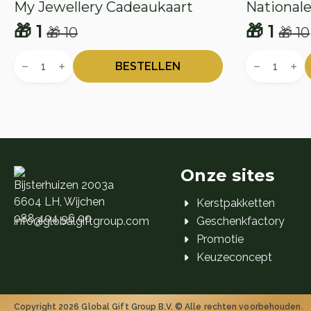
My Jewellery Cadeaukaart
National
🎁
1
🎁
1
🎁
10
🎁
10
Oorspronkelijke
Huidige
Oorspr
Huidig
My
Nationale
prijs
prijs
prijs
prijs
Jewellery
Bioscoopbo
BESTELLEN
Cadeaukaart
aantal
was:
is:
was:
is:
aantal
🎁 10.
🎁 1.
🎁 10.
🎁 1.
Onze sites
Bijsterhuizen 2003a
6604 LH, Wijchen
Kerstpakketten
088 404 96 00
info@globalgiftgroup.com
Geschenkfactory
Promotie
Keuzeconcept
Copyright 2026 Global Gift Group B.V. © Alle rechten voorbehouden.