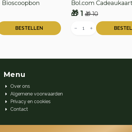
e Bioscoopbon
Bol.com Cadeaukaar
🎁
1
🎁
10
onkelijke
e
Oorspronkelijke
Huidige
Bol.com
prijs
prijs
n
Cadeaukaart
BESTELLEN
BESTE
aantal
was:
is:
🎁 10.
🎁 1.
Menu
Over ons
Algemene voorwaarden
Privacy en cookies
Contact