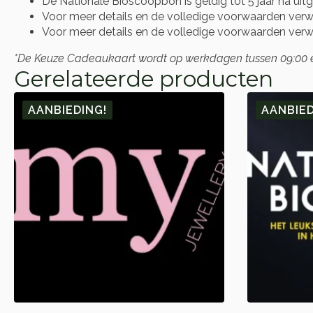
De Nationale Bioscoopbon is geldig tot 5 jaar na uitgi
Voor meer details en de volledige voorwaarden verwij
Voor meer details en de volledige voorwaarden verwij
*De Keuze Cadeaukaart wordt op werkdagen tussen 09:00 en 
Gerelateerde producten
AANBIEDING!
AANBIED