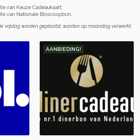
te van Keuze Cadeaukaart;
te van Nationale Bioscoopbon.
die vrijdag worden geplaatst, worden op maandag verwerkt.
AANBIEDING!