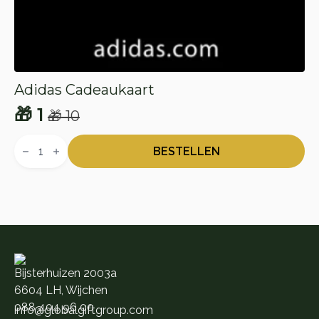
Adidas Cadeaukaart
🎁
1
🎁
10
Oorspronkelijke
Huidige
Adidas
prijs
prijs
Cadeaukaart
BESTELLEN
aantal
was:
is:
🎁 10.
🎁 1.
Bijsterhuizen 2003a
6604 LH, Wijchen
088 404 96 00
info@globalgiftgroup.com