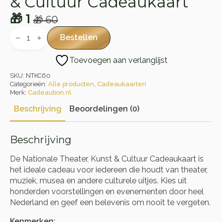
& Cultuur Cadeaukaart
🎁
1
🎁
60
Oorspronkelijke
Huidige
Nationale
Theater,
prijs
prijs
Bestellen
Kunst
was:
is:
&
Toevoegen aan verlanglijst
Cultuur
🎁 60.
🎁 1.
Cadeaukaart
SKU:
NTKC60
aantal
Categorieën:
Alle producten
,
Cadeaukaarten
Merk:
Cadeaubon.nl
Beschrijving
Beoordelingen (0)
Beschrijving
De Nationale Theater, Kunst & Cultuur Cadeaukaart is
het ideale cadeau voor iedereen die houdt van theater,
muziek, musea en andere culturele uitjes. Kies uit
honderden voorstellingen en evenementen door heel
Nederland en geef een belevenis om nooit te vergeten.
Kenmerken: