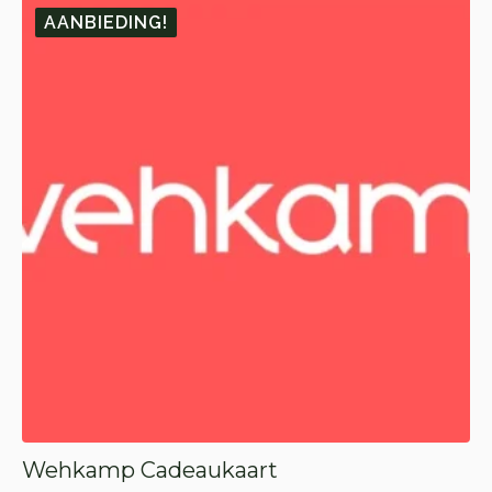
AANBIEDING!
Wehkamp Cadeaukaart