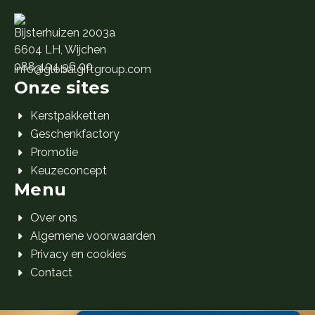
Bijsterhuizen 2003a
6604 LH, Wijchen
088 404 96 00
info@globalgiftgroup.com
Onze sites
Kerstpakketten
Geschenkfactory
Promotie
Keuzeconcept
Menu
Over ons
Algemene voorwaarden
Privacy en cookies
Contact