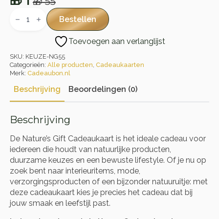
🎁
1
🎁
55
Oorspronkelijke
Huidige
Nature's
Gift
prijs
prijs
Bestellen
Cadeaukaart
was:
is:
aantal
Toevoegen aan verlanglijst
🎁 55.
🎁 1.
SKU:
KEUZE-NG55
Categorieën:
Alle producten
,
Cadeaukaarten
Merk:
Cadeaubon.nl
Beschrijving
Beoordelingen (0)
Beschrijving
De Nature’s Gift Cadeaukaart is het ideale cadeau voor
iedereen die houdt van natuurlijke producten,
duurzame keuzes en een bewuste lifestyle. Of je nu op
zoek bent naar interieuritems, mode,
verzorgingsproducten of een bijzonder natuuruitje: met
deze cadeaukaart kies je precies het cadeau dat bij
jouw smaak en leefstijl past.