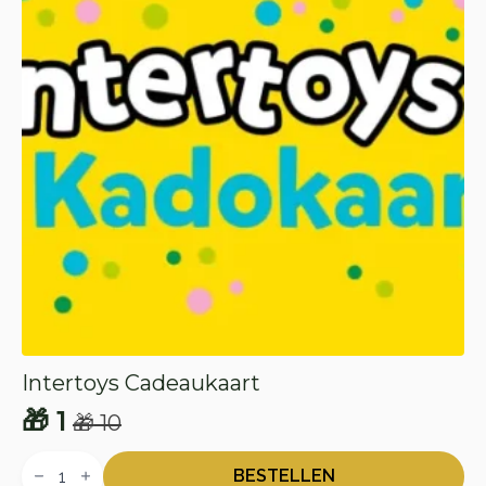
Intertoys Cadeaukaart
🎁
1
🎁
10
Oorspronkelijke
Huidige
Intertoys
prijs
prijs
Cadeaukaart
BESTELLEN