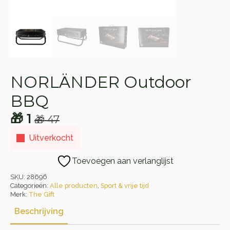
NORLÄNDER Outdoor
BBQ
🎁
1
🎁
47
Oorspronkelijke
Huidige
Uitverkocht
prijs
prijs
was:
is:
Toevoegen aan verlanglijst
🎁 47.
🎁 1.
SKU:
28696
Categorieën:
Alle producten
,
Sport & vrije tijd
Merk:
The Gift
Beschrijving