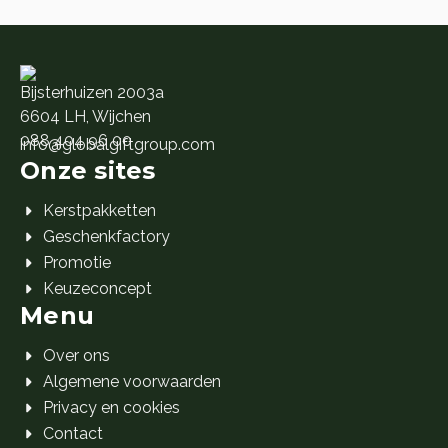
Bijsterhuizen 2003a
6604 LH, Wijchen
088 404 96 00
info@globalgiftgroup.com
Onze sites
Kerstpakketten
Geschenkfactory
Promotie
Keuzeconcept
Menu
Over ons
Algemene voorwaarden
Privacy en cookies
Contact