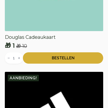
Douglas Cadeaukaart
🎁
1
🎁
10
Oorspronkelijke
Huidige
Douglas
prijs
prijs
Cadeaukaart
BESTELLEN
aantal
was:
is:
🎁 10.
🎁 1.
AANBIEDING!