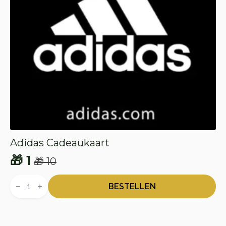
Adidas Cadeaukaart
🎁
1
🎁
10
Oorspronkelijke
Huidige
Adidas
prijs
prijs
Cadeaukaart
BESTELLEN
aantal
was:
is:
🎁 10.
🎁 1.