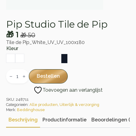
Pip Studio Tile de Pip
🎁
1
🎁
50
Oorspronkelijke
Huidige
Tile de Pip_White_UV_UV_100x180
prijs
prijs
Kleur
was:
is:
🎁 50.
🎁 1.
Pip
Studio
Bestellen
Tile
de
Toevoegen aan verlanglijst
Pip
aantal
SKU:
248711
Categorieën:
Alle producten
,
Uiterlijk & verzorging
Merk:
Beddinghouse
Beschrijving
Productinformatie
Beoordelingen (0)