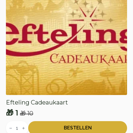
Efteling Cadeaukaart
🎁
1
🎁
10
Oorspronkelijke
Huidige
Efteling
prijs
prijs
Cadeaukaart
BESTELLEN
aantal