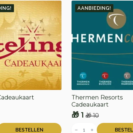
ING!
AANBIEDING!
 Cadeaukaart
Thermen Resorts
Cadeaukaart
onkelijke
e
🎁
1
🎁
10
Oorspronkelijke
Huidige
Thermen
prijs
prijs
t
Resorts
BESTELLEN
BESTE