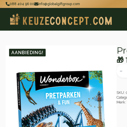
088 404 96 00
info@globalgiftgroup.com
Pr
AANBIEDING!
🎁
Oo
Hu
Pret
&
pri
pri
Fun
wa
is:
aant
🎁 
🎁 
SKU:
Categ
Merk: