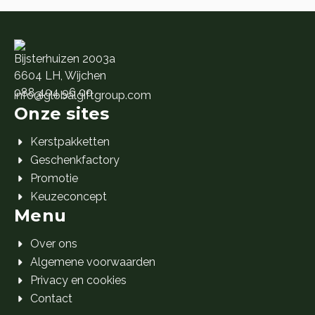
Bijsterhuizen 2003a
6604 LH, Wijchen
088 404 96 00
info@globalgiftgroup.com
Onze sites
Kerstpakketten
Geschenkfactory
Promotie
Keuzeconcept
Menu
Over ons
Algemene voorwaarden
Privacy en cookies
Contact