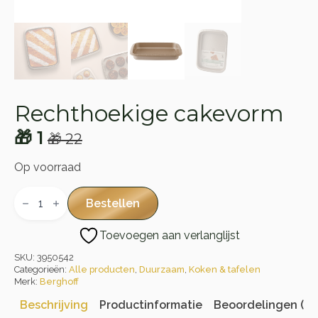
Rechthoekige cakevorm
🎁
1
🎁
22
Oorspronkelijke
Huidige
prijs
prijs
Op voorraad
was:
is:
Rechthoekige
cakevorm
Bestellen
🎁 22.
🎁 1.
aantal
Toevoegen aan verlanglijst
SKU:
3950542
Categorieën:
Alle producten
,
Duurzaam
,
Koken & tafelen
Merk:
Berghoff
Beschrijving
Productinformatie
Beoordelingen (0)