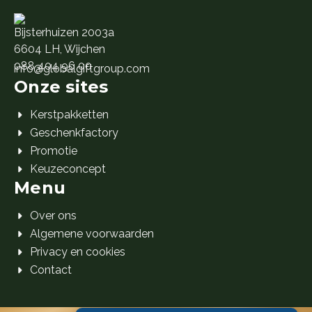
Bijsterhuizen 2003a
6604 LH, Wijchen
088 404 96 00
info@globalgiftgroup.com
Onze sites
Kerstpakketten
Geschenkfactory
Promotie
Keuzeconcept
Menu
Over ons
Algemene voorwaarden
Privacy en cookies
Contact