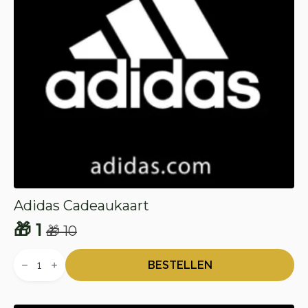
Adidas Cadeaukaart
🎁
1
🎁
10
Oorspronkelijke
Huidige
Adidas
prijs
prijs
Cadeaukaart
BESTELLEN
aantal
was:
is:
🎁 10.
🎁 1.