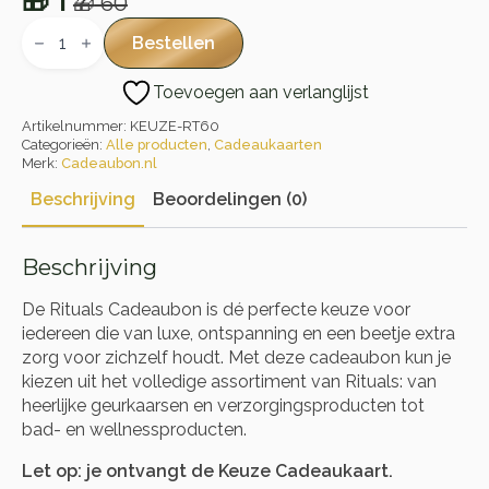
🎁
1
🎁
60
Oorspronkelijke
Huidige
Rituals
Cadeaubon
prijs
prijs
Bestellen
aantal
was:
is:
Toevoegen aan verlanglijst
🎁 60.
🎁 1.
Artikelnummer:
KEUZE-RT60
Categorieën:
Alle producten
,
Cadeaukaarten
Merk:
Cadeaubon.nl
Beschrijving
Beoordelingen (0)
Beschrijving
De Rituals Cadeaubon is dé perfecte keuze voor
iedereen die van luxe, ontspanning en een beetje extra
zorg voor zichzelf houdt. Met deze cadeaubon kun je
kiezen uit het volledige assortiment van Rituals: van
heerlijke geurkaarsen en verzorgingsproducten tot
bad- en wellnessproducten.
Let op: je ontvangt de Keuze Cadeaukaart.