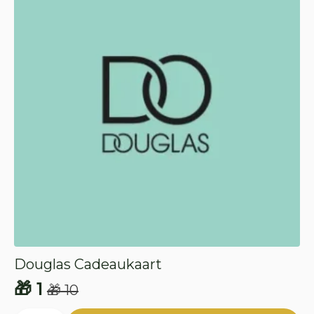
Douglas Cadeaukaart
🎁
1
🎁
10
Oorspronkelijke
Huidige
Douglas