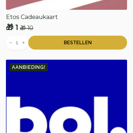
Etos Cadeaukaart
🎁
1
🎁
10
Oorspronkelijke
Huidige
Etos
prijs
prijs
Cadeaukaart
BESTELLEN
aantal
was:
is:
🎁 10.
🎁 1.
AANBIEDING!