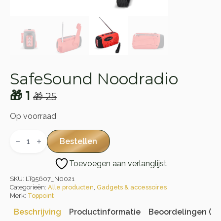
SafeSound Noodradio
🎁
1
🎁
25
Oorspronkelijke
Huidige
prijs
prijs
Op voorraad
was:
is:
SafeSound
Noodradio
Bestellen
🎁 25.
🎁 1.
aantal
Toevoegen aan verlanglijst
SKU:
LT95607_N0021
Categorieën:
Alle producten
,
Gadgets & accessoires
Merk:
Toppoint
Beschrijving
Productinformatie
Beoordelingen (0)