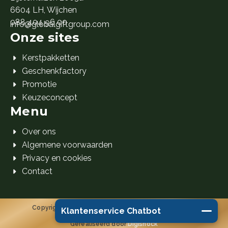
6604 LH, Wijchen
088 404 96 00
info@globalgiftgroup.com
Onze sites
Kerstpakketten
Geschenkfactory
Promotie
Keuzeconcept
Menu
Over ons
Algemene voorwaarden
Privacy en cookies
Contact
Copyright 2026 Global Gift Group B.V. © Alle rechten
Klantenservice Chatbot
voorbehouden.
Gerealiseerd door
Digishock