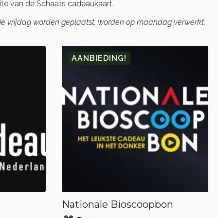
te van de Schaats cadeaukaart.
die vrijdag worden geplaatst, worden op maandag verwerkt.
AANBIEDING!
Nationale Bioscoopbon