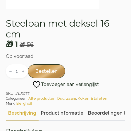
Steelpan met deksel 16
cm
🎁
1
🎁
56
Oorspronkelijke
Huidige
prijs
prijs
Op voorraad
was:
is:
Steelpan
met
Bestellen
🎁 56.
🎁 1.
deksel
16
Toevoegen aan verlanglijst
cm
aantal
SKU:
1315077
Categorieën:
Alle producten
,
Duurzaam
,
Koken & tafelen
Merk:
Berghoff
Beschrijving
Productinformatie
Beoordelingen (0)