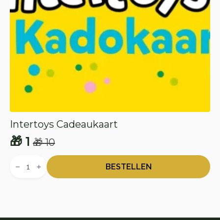
Intertoys Cadeaukaart
🎁
1
🎁
10
Oorspronkelijke
Huidige
Intertoys
prijs
prijs
Cadeaukaart
BESTELLEN
aantal
was:
is:
🎁 10.
🎁 1.