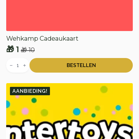
Wehkamp Cadeaukaart
🎁
1
🎁
10
Oorspronkelijke
Huidige
Wehkamp
prijs
prijs
Cadeaukaart
BESTELLEN
aantal
was:
is:
🎁 10.
🎁 1.
AANBIEDING!