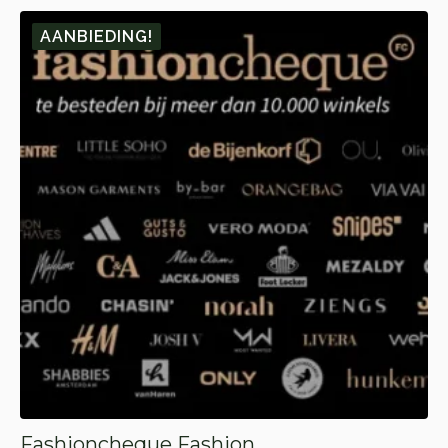
🎁 10.
🎁 1.
AANBIEDING!
Fashioncheque Fashion