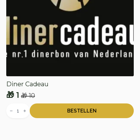
Diner Cadeau
🎁
1
🎁
10
Oorspronkelijke
Huidige
Diner
prijs
prijs
Cadeau
BESTELLEN
aantal
was:
is:
🎁 10.
🎁 1.