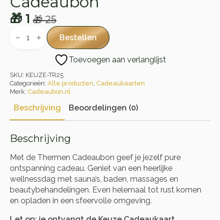
Cadeaubon
🎁
1
🎁
25
Oorspronkelijke
Huidige
Thermen
Resorts
prijs
prijs
Bestellen
Cadeaubon
was:
is:
aantal
Toevoegen aan verlanglijst
🎁 25.
🎁 1.
SKU:
KEUZE-TR25
Categorieën:
Alle producten
,
Cadeaukaarten
Merk:
Cadeaubon.nl
Beschrijving
Beoordelingen (0)
Beschrijving
Met de Thermen Cadeaubon geef je jezelf pure
ontspanning cadeau. Geniet van een heerlijke
wellnessdag met sauna’s, baden, massages en
beautybehandelingen. Even helemaal tot rust komen
en opladen in een sfeervolle omgeving.
Let op: je ontvangt de Keuze Cadeaukaart.