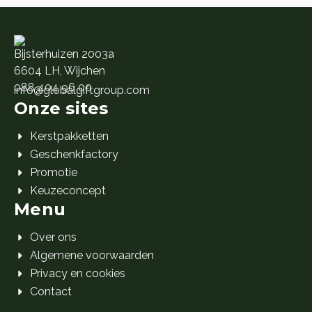
Bijsterhuizen 2003a
6604 LH, Wijchen
088 404 96 00
info@globalgiftgroup.com
Onze sites
Kerstpakketten
Geschenkfactory
Promotie
Keuzeconcept
Menu
Over ons
Algemene voorwaarden
Privacy en cookies
Contact