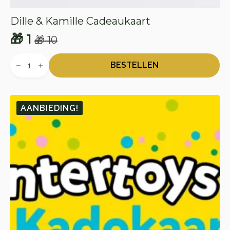
Dille & Kamille Cadeaukaart
🎁
1
🎁
10
Oorspronkelijke
Huidige
Dille
prijs
prijs
&
BESTELLEN
Kamille
was:
is:
Cadeaukaart
🎁 10.
🎁 1.
aantal
AANBIEDING!