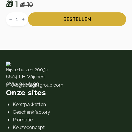
🎁
1
🎁
10
Oorspronkelijke
Huidige
Etos
prijs
prijs
Cadeaukaart
BESTELLEN
aantal
was:
is:
🎁 10.
🎁 1.
Bijsterhuizen 2003a
6604 LH, Wijchen
088 404 96 00
info@globalgiftgroup.com
Onze sites
Kerstpakketten
Geschenkfactory
Promotie
Keuzeconcept