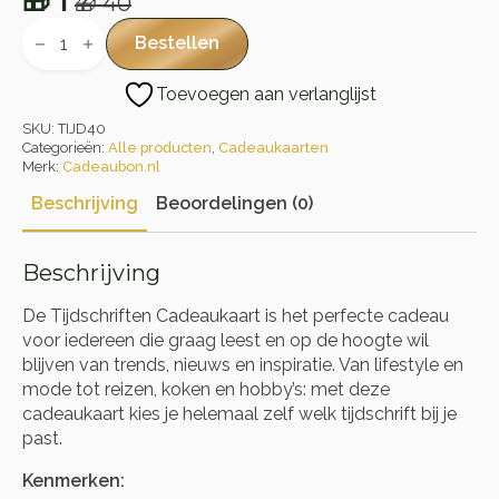
🎁
1
🎁
40
Oorspronkelijke
Huidige
Tijdschriften
Cadeaukaart
prijs
prijs
Bestellen
aantal
was:
is:
Toevoegen aan verlanglijst
🎁 40.
🎁 1.
SKU:
TIJD40
Categorieën:
Alle producten
,
Cadeaukaarten
Merk:
Cadeaubon.nl
Beschrijving
Beoordelingen (0)
Beschrijving
De Tijdschriften Cadeaukaart is het perfecte cadeau
voor iedereen die graag leest en op de hoogte wil
blijven van trends, nieuws en inspiratie. Van lifestyle en
mode tot reizen, koken en hobby’s: met deze
cadeaukaart kies je helemaal zelf welk tijdschrift bij je
past.
Kenmerken: