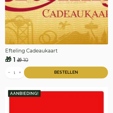
Efteling Cadeaukaart
🎁
1
🎁
10
Oorspronkelijke
Huidige
Efteling
prijs
prijs
Cadeaukaart
BESTELLEN
aantal
was:
is:
🎁 10.
🎁 1.
AANBIEDING!