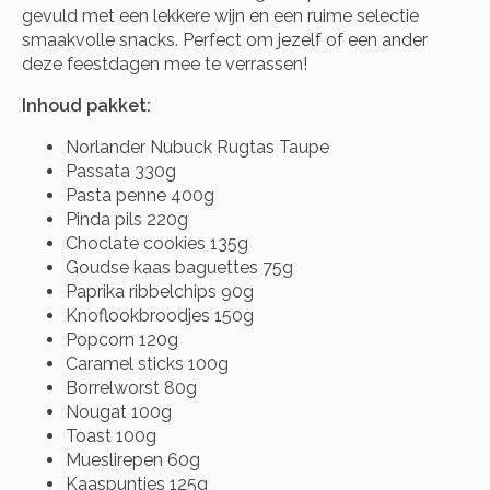
gevuld met een lekkere wijn en een ruime selectie
smaakvolle snacks. Perfect om jezelf of een ander
deze feestdagen mee te verrassen!
Inhoud pakket:
Norlander Nubuck Rugtas Taupe
Passata 330g
Pasta penne 400g
Pinda pils 220g
Choclate cookies 135g
Goudse kaas baguettes 75g
Paprika ribbelchips 90g
Knoflookbroodjes 150g
Popcorn 120g
Caramel sticks 100g
Borrelworst 80g
Nougat 100g
Toast 100g
Mueslirepen 60g
Kaaspuntjes 125g