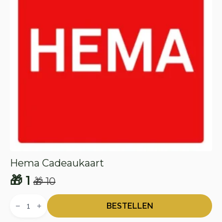
Hema Cadeaukaart
🎁
1
🎁
10
Oorspronkelijke
Huidige
Hema
prijs
prijs
Cadeaukaart
BESTELLEN
aantal
was:
is: