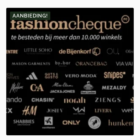
🎁 10.
🎁 1.
AANBIEDING!