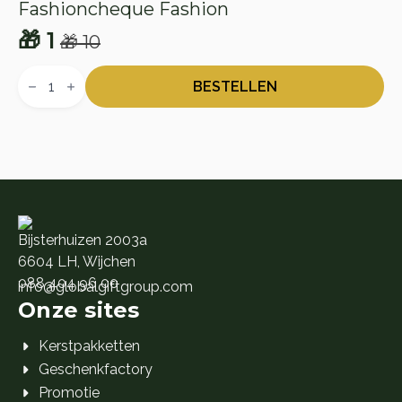
Fashioncheque Fashion
🎁
1
🎁
10
Oorspronkelijke
Huidige
Fashioncheque
prijs
prijs
Fashion
BESTELLEN
aantal
was:
is:
🎁 10.
🎁 1.
Bijsterhuizen 2003a
6604 LH, Wijchen
088 404 96 00
info@globalgiftgroup.com
Onze sites
Kerstpakketten
Geschenkfactory
Promotie