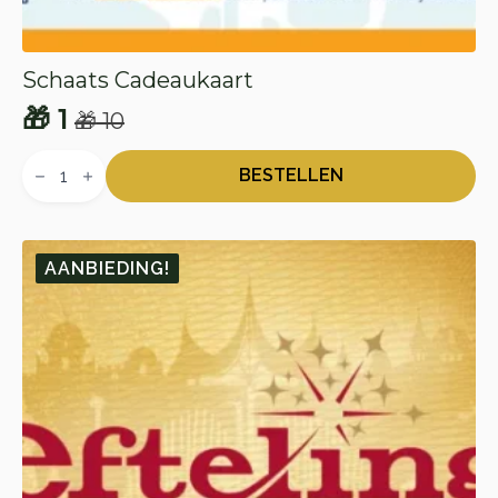
Schaats Cadeaukaart
🎁
1
🎁
10
Oorspronkelijke
Huidige
Schaats
prijs
prijs
Cadeaukaart
BESTELLEN
aantal
was:
is:
🎁 10.
🎁 1.
AANBIEDING!