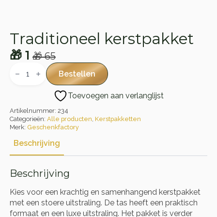
Traditioneel kerstpakket
🎁
1
🎁
65
Oorspronkelijke
Huidige
Traditioneel
kerstpakket
prijs
prijs
Bestellen
aantal
was:
is:
Toevoegen aan verlanglijst
🎁 65.
🎁 1.
Artikelnummer:
234
Categorieën:
Alle producten
,
Kerstpakketten
Merk:
Geschenkfactory
Beschrijving
Beschrijving
Kies voor een krachtig en samenhangend kerstpakket
met een stoere uitstraling. De tas heeft een praktisch
formaat en een luxe uitstraling. Het pakket is verder