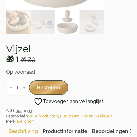
Vijzel
🎁
1
🎁
30
Oorspronkelijke
Huidige
prijs
prijs
Op voorraad
was:
is:
Vijzel
aantal
Bestellen
🎁 30.
🎁 1.
Toevoegen aan verlanglijst
SKU:
3950033
Categorieën:
Alle producten
,
Duurzaam
,
Koken & tafelen
Merk:
Berghoff
Beschrijving
Productinformatie
Beoordelingen (0)