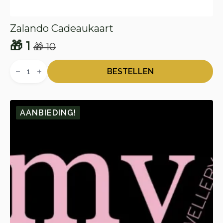
Zalando Cadeaukaart
🎁
1
🎁
10
Oorspronkelijke
Huidige
Zalando
prijs
prijs
Cadeaukaart
BESTELLEN
aantal
was:
is:
🎁 10.
🎁 1.
AANBIEDING!