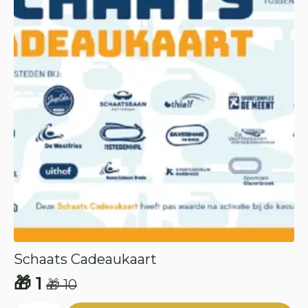
Schaats Cadeaukaart
🎁
1
🎁
10
Oorspronkelijke
Huidige
Schaats