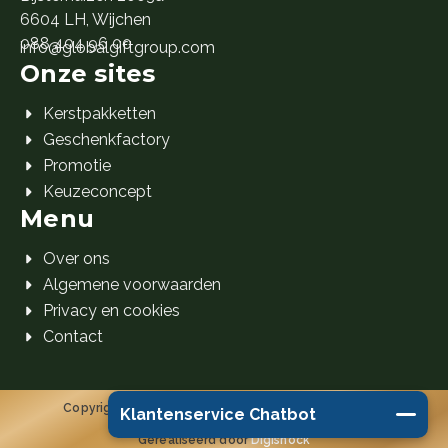
6604 LH, Wijchen
088 404 96 00
info@globalgiftgroup.com
Onze sites
Kerstpakketten
Geschenkfactory
Promotie
Keuzeconcept
Menu
Over ons
Algemene voorwaarden
Privacy en cookies
Contact
Copyright 2026 Global Gift Group B.V. © Alle rechten
Klantenservice Chatbot
voorbehouden.
Gerealiseerd door
Digishock