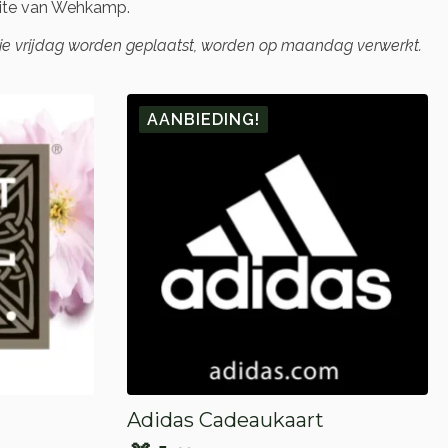
ite van Wehkamp.
die vrijdag worden geplaatst, worden op maandag verwerkt.
AANBIEDING!
Adidas Cadeaukaart