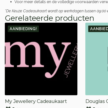
Voor meer details en de volledige voorwaarden verwij
*De Keuze Cadeaukaart wordt op werkdagen tussen 09:00 en 
Gerelateerde producten
AANBIEDING!
AANBIED
My Jewellery Cadeaukaart
Douglas 