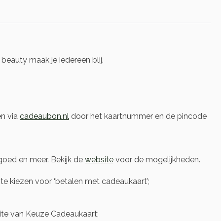
eauty maak je iedereen blij.
en via
cadeaubon.nl
door het kaartnummer en de pincode
oed en meer. Bekijk de
website
voor de mogelijkheden.
e kiezen voor ‘betalen met cadeaukaart’;
te van Keuze Cadeaukaart;