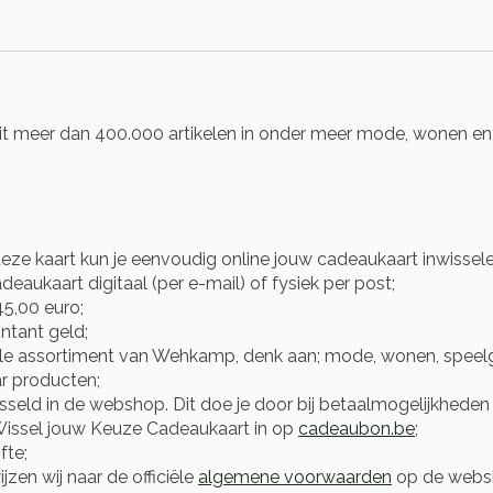
t meer dan 400.000 artikelen in onder meer mode, wonen en b
eze kaart kun je eenvoudig online jouw cadeaukaart inwissel
eaukaart digitaal (per e-mail) of fysiek per post;
5,00 euro;
ntant geld;
le assortiment van Wehkamp, denk aan; mode, wonen, speelg
r producten;
ld in de webshop. Dit doe je door bij betaalmogelijkheden t
Wissel jouw Keuze Cadeaukaart in op
cadeaubon.be
;
fte;
zen wij naar de officiële
algemene voorwaarden
op de websi