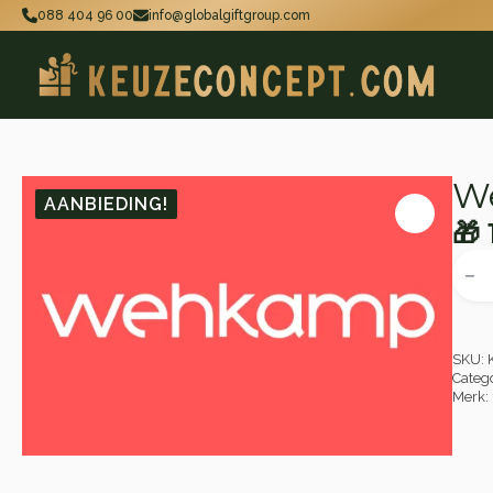
088 404 96 00
info@globalgiftgroup.com
W
AANBIEDING!
🎁
Oo
Hu
Weh
Cade
pri
pri
aant
wa
is:
🎁 
🎁 
SKU:
Categ
Merk: