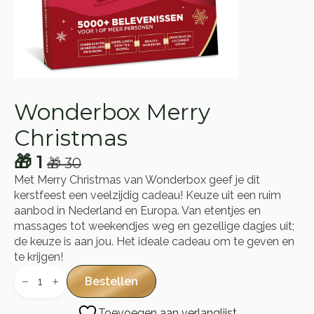
Wonderbox Merry
Christmas
🎁
1
🎁
30
Oorspronkelijke
Huidige
Met Merry Christmas van Wonderbox geef je dit
prijs
prijs
kerstfeest een veelzijdig cadeau! Keuze uit een ruim
was:
is:
aanbod in Nederland en Europa. Van etentjes en
massages tot weekendjes weg en gezellige dagjes uit;
🎁 30.
🎁 1.
de keuze is aan jou. Het ideale cadeau om te geven en
te krijgen!
Wonderbox
Merry
Bestellen
Christmas
aantal
Toevoegen aan verlanglijst