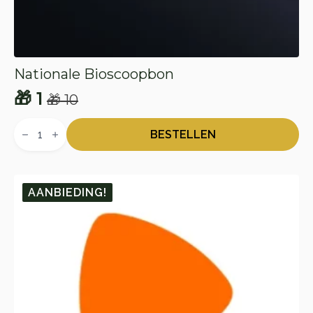
Nationale Bioscoopbon
🎁
1
🎁
10
Oorspronkelijke
Huidige
Nationale
prijs
prijs
Bioscoopbon
BESTELLEN
aantal
was:
is:
🎁 10.
🎁 1.
AANBIEDING!