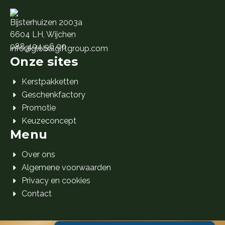
Bijsterhuizen 2003a
6604 LH, Wijchen
088 404 96 00
info@globalgiftgroup.com
Onze sites
Kerstpakketten
Geschenkfactory
Promotie
Keuzeconcept
Menu
Over ons
Algemene voorwaarden
Privacy en cookies
Contact