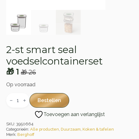
2-st smart seal
voedselcontainerset
🎁
1
🎁
26
Oorspronkelijke
Huidige
prijs
prijs
Op voorraad
was:
is:
2-
st
Bestellen
🎁 26.
🎁 1.
smart
seal
Toevoegen aan verlanglijst
voedselcontainerset
aantal
SKU:
3950664
Categorieën:
Alle producten
,
Duurzaam
,
Koken & tafelen
Merk:
Berghoff