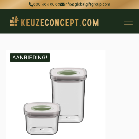
088 404 96 00
info@globalgiftgroup.com
AANBIEDING!