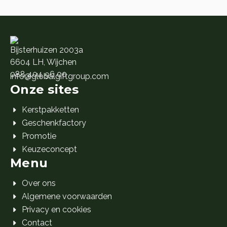
Bijsterhuizen 2003a
6604 LH, Wijchen
088 404 96 00
info@globalgiftgroup.com
Onze sites
Kerstpakketten
Geschenkfactory
Promotie
Keuzeconcept
Menu
Over ons
Algemene voorwaarden
Privacy en cookies
Contact