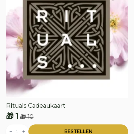
Rituals Cadeaukaart
🎁
1
🎁
10
Oorspronkelijke
Huidige
Rituals
prijs
prijs
Cadeaukaart
BESTELLEN