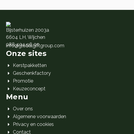
Bijsterhuizen 2003a
6604 LH, Wijchen
088 404 96 00
info@globalgiftgroup.com
Onze sites
Kerstpakketten
Geschenkfactory
Promotie
Keuzeconcept
Menu
Over ons
Algemene voorwaarden
Privacy en cookies
Contact