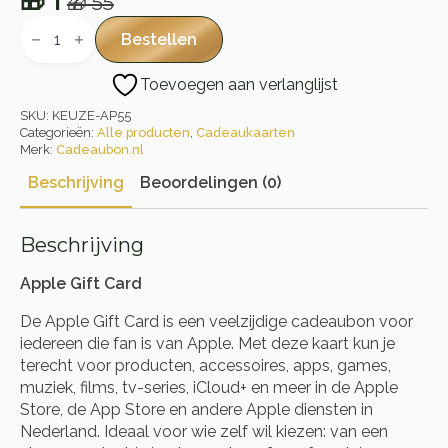
🎁
1
🎁
55
Oorspronkelijke
Huidige
Apple
Gift
prijs
prijs
Bestellen
Card
was:
is:
aantal
Toevoegen aan verlanglijst
🎁 55.
🎁 1.
SKU:
KEUZE-AP55
Categorieën:
Alle producten
,
Cadeaukaarten
Merk:
Cadeaubon.nl
Beschrijving
Beoordelingen (0)
Beschrijving
Apple Gift Card
De Apple Gift Card is een veelzijdige cadeaubon voor
iedereen die fan is van Apple. Met deze kaart kun je
terecht voor producten, accessoires, apps, games,
muziek, films, tv-series, iCloud+ en meer in de Apple
Store, de App Store en andere Apple diensten in
Nederland. Ideaal voor wie zelf wil kiezen: van een