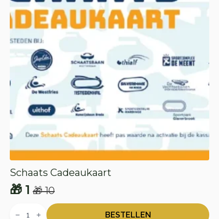
Schaats Cadeaukaart
🎁
1
🎁
10
Oorspronkelijke
Huidige
Schaats
prijs
prijs
Cadeaukaart
BESTELLEN