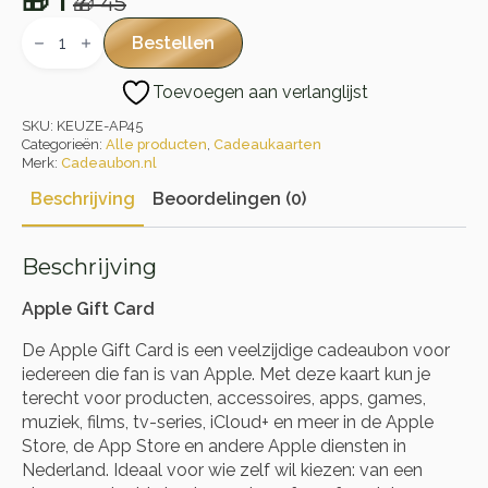
🎁
1
🎁
45
Oorspronkelijke
Huidige
Apple
Gift
prijs
prijs
Bestellen
Card
was:
is:
aantal
Toevoegen aan verlanglijst
🎁 45.
🎁 1.
SKU:
KEUZE-AP45
Categorieën:
Alle producten
,
Cadeaukaarten
Merk:
Cadeaubon.nl
Beschrijving
Beoordelingen (0)
Beschrijving
Apple Gift Card
De Apple Gift Card is een veelzijdige cadeaubon voor
iedereen die fan is van Apple. Met deze kaart kun je
terecht voor producten, accessoires, apps, games,
muziek, films, tv-series, iCloud+ en meer in de Apple
Store, de App Store en andere Apple diensten in
Nederland. Ideaal voor wie zelf wil kiezen: van een