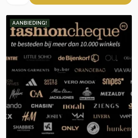
aantal
was:
is:
🎁 10.
🎁 1.
AANBIEDING!