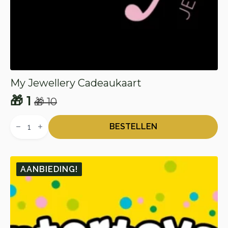
My Jewellery Cadeaukaart
🎁
1
🎁
10
Oorspronkelijke
Huidige
My
prijs
prijs
Jewellery
BESTELLEN
Cadeaukaart
was:
is:
aantal
🎁 10.
🎁 1.
AANBIEDING!