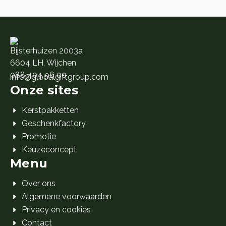
Bijsterhuizen 2003a
6604 LH, Wijchen
088 404 96 00
info@globalgiftgroup.com
Onze sites
Kerstpakketten
Geschenkfactory
Promotie
Keuzeconcept
Menu
Over ons
Algemene voorwaarden
Privacy en cookies
Contact