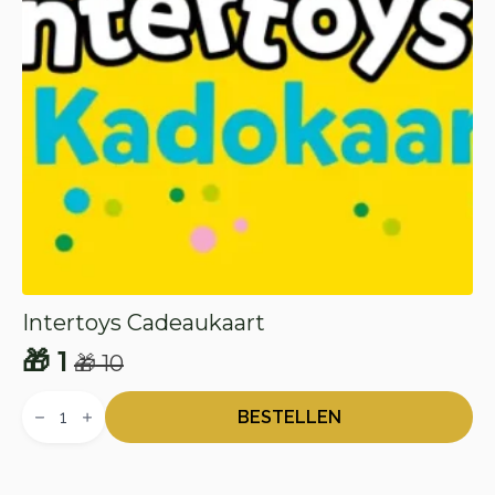
Intertoys Cadeaukaart
🎁
1
🎁
10
Oorspronkelijke
Huidige
Intertoys
prijs
prijs
Cadeaukaart
BESTELLEN
aantal
was:
is:
🎁 10.
🎁 1.