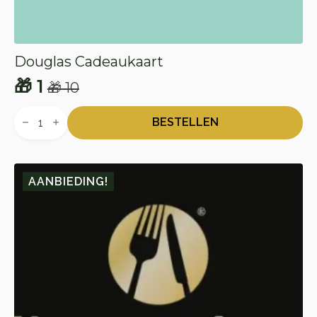
Douglas Cadeaukaart
🎁
1
🎁
10
Oorspronkelijke
Huidige
Douglas
prijs
prijs
Cadeaukaart
BESTELLEN
aantal
was:
is:
🎁 10.
🎁 1.
AANBIEDING!