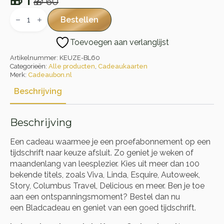
🎁
1
🎁
60
Oorspronkelijke
Huidige
Bladcadeau
aantal
prijs
prijs
Bestellen
was:
is:
Toevoegen aan verlanglijst
🎁 60.
🎁 1.
Artikelnummer:
KEUZE-BL60
Categorieën:
Alle producten
,
Cadeaukaarten
Merk:
Cadeaubon.nl
Beschrijving
Beschrijving
Een cadeau waarmee je een proefabonnement op een
tijdschrift naar keuze afsluit. Zo geniet je weken of
maandenlang van leesplezier. Kies uit meer dan 100
bekende titels, zoals Viva, Linda, Esquire, Autoweek,
Story, Columbus Travel, Delicious en meer. Ben je toe
aan een ontspanningsmoment? Bestel dan nu
een Bladcadeau en geniet van een goed tijdschrift.