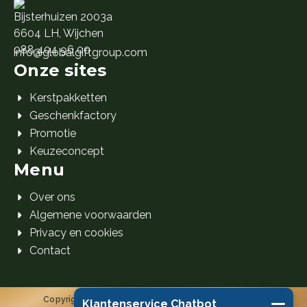
Bijsterhuizen 2003a
6604 LH, Wijchen
088 404 96 00
info@globalgiftgroup.com
Onze sites
Kerstpakketten
Geschenkfactory
Promotie
Keuzeconcept
Menu
Over ons
Algemene voorwaarden
Privacy en cookies
Contact
Copyright 2026 Global Gift Group B.V. © Alle rechten
Klantenservice Chatbot