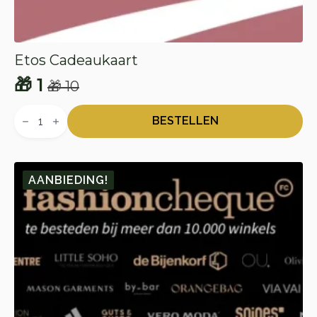
Etos Cadeaukaart
🎁
1
🎁
10
Oorspronkelijke
Huidige
Etos
prijs
prijs
Cadeaukaart
BESTELLEN
aantal
was:
is:
🎁 10.
🎁 1.
AANBIEDING!