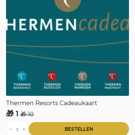
Thermen Resorts Cadeaukaart
🎁
1
🎁
10
Oorspronkelijke
Huidige
Thermen
prijs
prijs
Resorts
BESTELLEN
Cadeaukaart