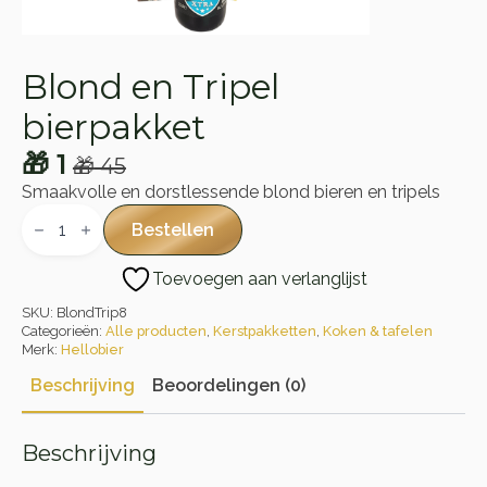
Blond en Tripel
bierpakket
🎁
1
🎁
45
Oorspronkelijke
Huidige
Smaakvolle en dorstlessende blond bieren en tripels
prijs
prijs
Blond
en
Bestellen
was:
is:
Tripel
bierpakket
🎁 45.
🎁 1.
Toevoegen aan verlanglijst
aantal
SKU:
BlondTrip8
Categorieën:
Alle producten
,
Kerstpakketten
,
Koken & tafelen
Merk:
Hellobier
Beschrijving
Beoordelingen (0)
Beschrijving