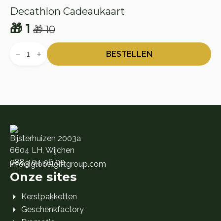
Decathlon Cadeaukaart
🎁
1
🎁
10
Oorspronkelijke
Huidige
Decathlon
prijs
prijs
Cadeaukaart
BESTELLEN
aantal
was:
is:
🎁 10.
🎁 1.
Bijsterhuizen 2003a
6604 LH, Wijchen
088 404 96 00
info@globalgiftgroup.com
Onze sites
Kerstpakketten
Geschenkfactory