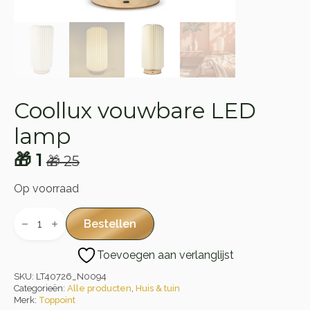
Coollux vouwbare LED
lamp
🎁
1
🎁
25
Oorspronkelijke
Huidige
prijs
prijs
Op voorraad
was:
is:
Coollux
vouwbare
Bestellen
🎁 25.
🎁 1.
LED
lamp
Toevoegen aan verlanglijst
aantal
SKU:
LT40726_N0094
Categorieën:
Alle producten
,
Huis & tuin
Merk:
Toppoint