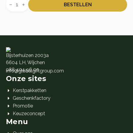
prijs
prijs
&
BESTELLEN
Kamille
was:
is:
Cadeaukaart
🎁 10.
🎁 1.
aantal
Bijsterhuizen 2003a
6604 LH, Wijchen
088 404 96 00
info@globalgiftgroup.com
Onze sites
Kerstpakketten
Geschenkfactory
Promotie
Keuzeconcept
Menu