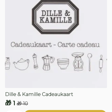
Dille & Kamille Cadeaukaart
🎁
1
🎁
10
Oorspronkelijke
Huidige
Dille