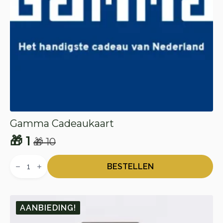
Gamma Cadeaukaart
🎁
1
🎁
10
Oorspronkelijke
Huidige
Gamma
prijs
prijs
Cadeaukaart
BESTELLEN
aantal
was:
is:
🎁 10.
🎁 1.
AANBIEDING!