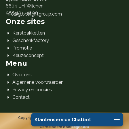
6604 LH, Wijchen
088 404 96 00
info@globalgiftgroup.com
Onze sites
Kerstpakketten
Geschenkfactory
Promotie
Keuzeconcept
Menu
Over ons
Algemene voorwaarden
Privacy en cookies
Contact
Copyright 2026 Global Gift Group B.V. © Alle rechten
Klantenservice Chatbot
voorbehouden.
Gerealiseerd door
Digishock