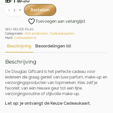
🎁
1
🎁
20
Oorspronkelijke
Huidige
Douglas
Giftcard
prijs
prijs
Bestellen
aantal
was:
is:
Toevoegen aan verlanglijst
🎁 20.
🎁 1.
SKU:
KEUZE-DL20
Categorieën:
Alle producten
,
Cadeaukaarten
Merk:
Cadeaubon.nl
Beschrijving
Beoordelingen (0)
Beschrijving
De Douglas Giftcard is het perfecte cadeau voor
iedereen die graag geniet van luxe parfum, make-up en
verzorgingsproducten van topmerken. Kies zelf je
favoriet: van een nieuwe geur tot een fijne
verzorgingsroutine of stijlvolle make-up.
Let op: je ontvangt de Keuze Cadeaukaart.