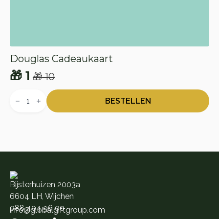
Douglas Cadeaukaart
🎁
1
🎁
10
Oorspronkelijke
Huidige
Douglas
prijs
prijs
Cadeaukaart
BESTELLEN
aantal
was:
is:
🎁 10.
🎁 1.
Bijsterhuizen 2003a
6604 LH, Wijchen
088 404 96 00
info@globalgiftgroup.com