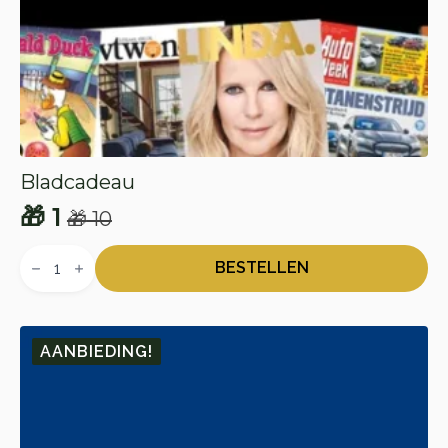
Bladcadeau
🎁
1
🎁
10
Oorspronkelijke
Huidige
Bladcadeau
prijs
prijs
aantal
BESTELLEN
was:
is:
🎁 10.
🎁 1.
AANBIEDING!