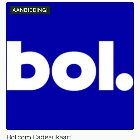
🎁 10.
🎁 1.
AANBIEDING!
Bol.com Cadeaukaart