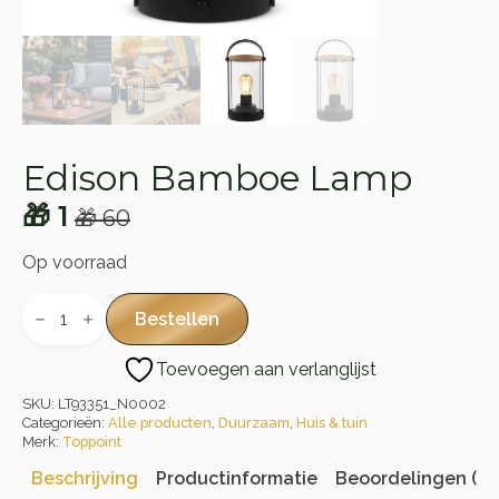
Edison Bamboe Lamp
🎁
1
🎁
60
Oorspronkelijke
Huidige
prijs
prijs
Op voorraad
was:
is:
Edison
Bamboe
Bestellen
🎁 60.
🎁 1.
Lamp
aantal
Toevoegen aan verlanglijst
SKU:
LT93351_N0002
Categorieën:
Alle producten
,
Duurzaam
,
Huis & tuin
Merk:
Toppoint
Beschrijving
Productinformatie
Beoordelingen (0)