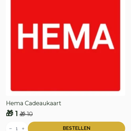
Hema Cadeaukaart
🎁
1
🎁
10
Oorspronkelijke
Huidige
Hema
prijs
prijs
Cadeaukaart
BESTELLEN