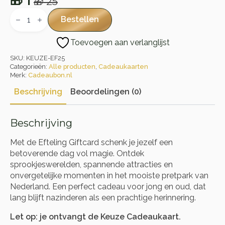
🎁
1
🎁
25
Oorspronkelijke
Huidige
Efteling
Giftcard
prijs
prijs
Bestellen
aantal
was:
is:
Toevoegen aan verlanglijst
🎁 25.
🎁 1.
SKU:
KEUZE-EF25
Categorieën:
Alle producten
,
Cadeaukaarten
Merk:
Cadeaubon.nl
Beschrijving
Beoordelingen (0)
Beschrijving
Met de Efteling Giftcard schenk je jezelf een
betoverende dag vol magie. Ontdek
sprookjeswerelden, spannende attracties en
onvergetelijke momenten in het mooiste pretpark van
Nederland. Een perfect cadeau voor jong en oud, dat
lang blijft nazinderen als een prachtige herinnering.
Let op: je ontvangt de Keuze Cadeaukaart.