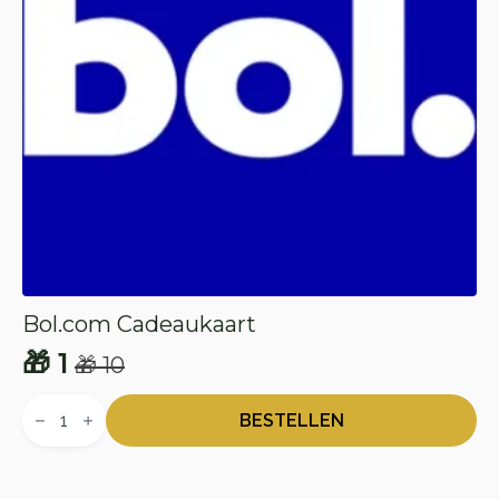
Bol.com Cadeaukaart
🎁
1
🎁
10
Oorspronkelijke
Huidige
Bol.com
prijs
prijs
Cadeaukaart
BESTELLEN
aantal
was:
is:
🎁 10.
🎁 1.