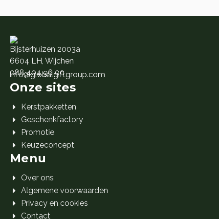
Bijsterhuizen 2003a
6604 LH, Wijchen
088 404 96 00
info@globalgiftgroup.com
Onze sites
Kerstpakketten
Geschenkfactory
Promotie
Keuzeconcept
Menu
Over ons
Algemene voorwaarden
Privacy en cookies
Contact