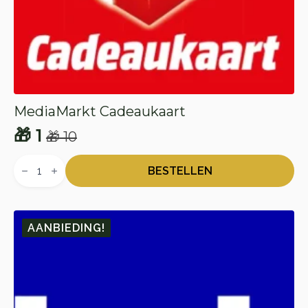
MediaMarkt Cadeaukaart
🎁
1
🎁
10
Oorspronkelijke
Huidige
MediaMarkt
prijs
prijs
Cadeaukaart
BESTELLEN
aantal
was:
is:
🎁 10.
🎁 1.
AANBIEDING!