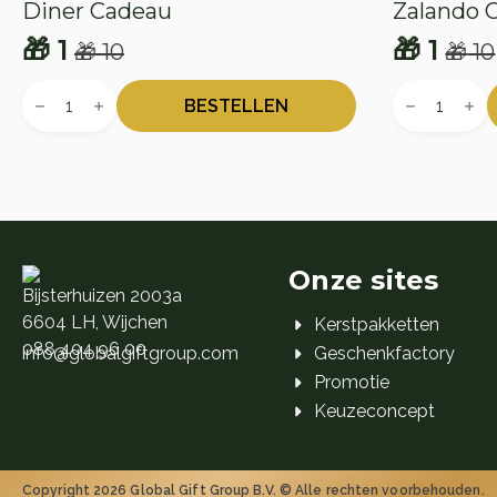
Diner Cadeau
Zalando 
🎁
1
🎁
1
🎁
10
🎁
10
Oorspronkelijke
Huidige
Oorspr
Huidig
Diner
Zalando
prijs
prijs
prijs
prijs
Cadeau
Cadeaukaar
BESTELLEN
aantal
aantal
was:
is:
was:
is:
🎁 10.
🎁 1.
🎁 10.
🎁 1.
Onze sites
Bijsterhuizen 2003a
6604 LH, Wijchen
Kerstpakketten
088 404 96 00
info@globalgiftgroup.com
Geschenkfactory
Promotie
Keuzeconcept
Copyright 2026 Global Gift Group B.V. © Alle rechten voorbehouden.