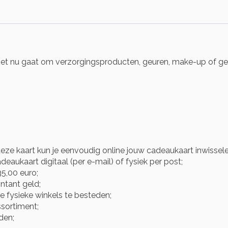
het nu gaat om verzorgingsproducten, geuren, make-up of gezo
eze kaart kun je eenvoudig online jouw cadeaukaart inwisse
eaukaart digitaal (per e-mail) of fysiek per post;
5,00 euro;
ntant geld;
e fysieke winkels te besteden;
ssortiment;
den;