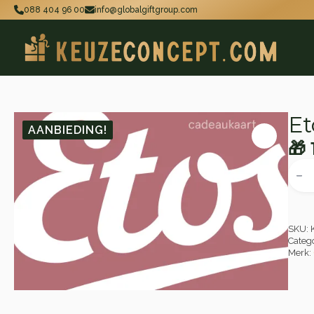
088 404 96 00
info@globalgiftgroup.com
Et
AANBIEDING!
🎁
Oo
Hu
Etos
Cade
pri
pri
aant
wa
is:
🎁 
🎁 
SKU:
Categ
Merk: