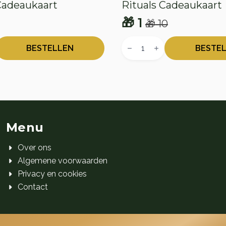
Cadeaukaart
Rituals Cadeaukaart
🎁
1
🎁
10
onkelijke
e
Oorspronkelijke
Huidige
Rituals
prijs
prijs
t
Cadeaukaart
BESTELLEN
BESTE
aantal
was:
is:
🎁 10.
🎁 1.
Menu
Over ons
Algemene voorwaarden
Privacy en cookies
Contact