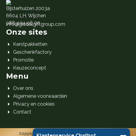
Bijsterhuizen 2003a
6604 LH, Wijchen
088 404 96 00
info@globalgiftgroup.com
Onze sites
Kerstpakketten
Geschenkfactory
Promotie
Keuzeconcept
Menu
Over ons
Algemene voorwaarden
Privacy en cookies
Contact
Copyright 2026 Global Gift Group B.V. © Alle rechten
Klantenservice Chatbot