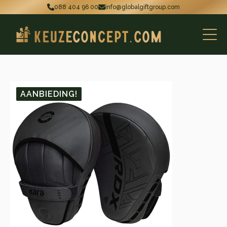
088 404 96 00
info@globalgiftgroup.com
AANBIEDING!