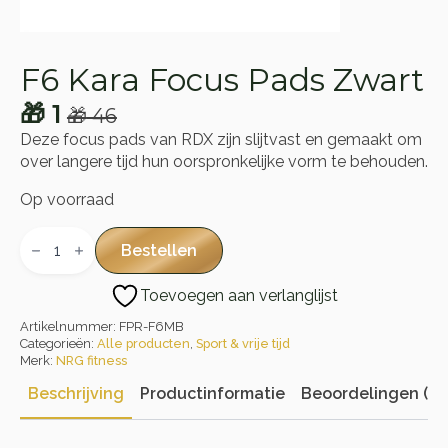
F6 Kara Focus Pads Zwart
🎁
1
🎁
46
Oorspronkelijke
Huidige
Deze focus pads van RDX zijn slijtvast en gemaakt om
prijs
prijs
over langere tijd hun oorspronkelijke vorm te behouden.
was:
is:
Op voorraad
🎁 46.
🎁 1.
F6
Kara
Bestellen
Focus
Pads
Toevoegen aan verlanglijst
Zwart
aantal
Artikelnummer:
FPR-F6MB
Categorieën:
Alle producten
,
Sport & vrije tijd
Merk:
NRG fitness
Beschrijving
Productinformatie
Beoordelingen (0)