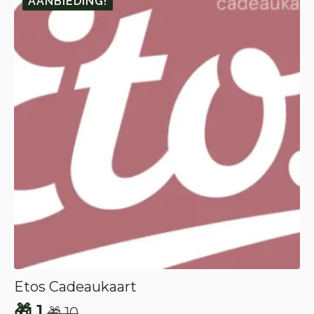
AANBIEDING!
Etos Cadeaukaart
🎁
1
🎁
10