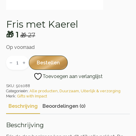
Fris met Kaerel
🎁
1
🎁
27
Oorspronkelijke
Huidige
prijs
prijs
Op voorraad
was:
is:
Fris
met
Bestellen
🎁 27.
🎁 1.
Kaerel
aantal
Toevoegen aan verlanglijst
SKU:
501088
Categorieën:
Alle producten
,
Duurzaam
,
Uiterlijk & verzorging
Merk:
Gifts with Impact
Beschrijving
Beoordelingen (0)
Beschrijving