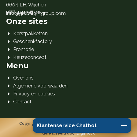
6604 LH, Wijchen
088 404 96 00
info@globalgiftgroup.com
Onze sites
Kerstpakketten
Geschenkfactory
Promotie
Keuzeconcept
Menu
Over ons
Algemene voorwaarden
Privacy en cookies
Contact
Copyright 2026 Global Gift Group B.V. © Alle rechten
Klantenservice Chatbot
voorbehouden.
Gerealiseerd door
Digishock