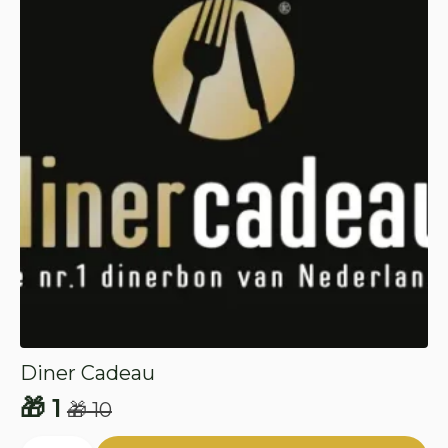
Diner Cadeau
🎁
1
🎁
10
Oorspronkelijke
Huidige
Diner