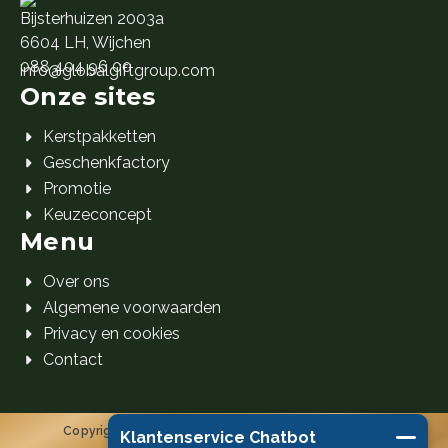
Bijsterhuizen 2003a
6604 LH, Wijchen
088 404 96 00
info@globalgiftgroup.com
Onze sites
Kerstpakketten
Geschenkfactory
Promotie
Keuzeconcept
Menu
Over ons
Algemene voorwaarden
Privacy en cookies
Contact
Copyright 2026 Global Gift Group B.V. © Alle rechten
Klantenservice Chatbot
voorbehouden.