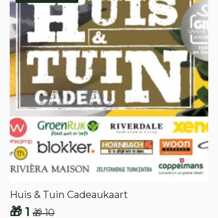
Huis & Tuin Cadeaukaart
🎁
1
🎁
10