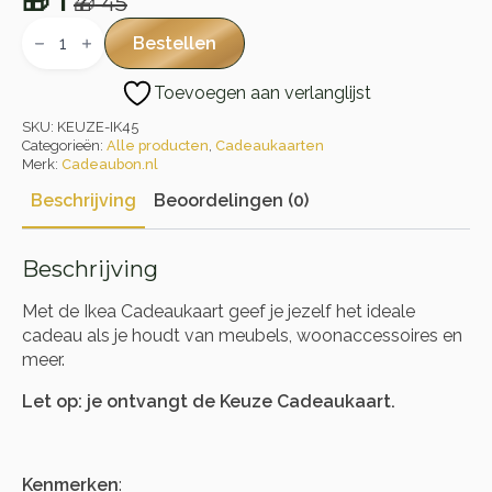
🎁
1
🎁
45
Oorspronkelijke
Huidige
Ikea
Cadeaukaart
prijs
prijs
Bestellen
aantal
was:
is:
Toevoegen aan verlanglijst
🎁 45.
🎁 1.
SKU:
KEUZE-IK45
Categorieën:
Alle producten
,
Cadeaukaarten
Merk:
Cadeaubon.nl
Beschrijving
Beoordelingen (0)
Beschrijving
Met de Ikea Cadeaukaart geef je jezelf het ideale
cadeau als je houdt van meubels, woonaccessoires en
meer.
Let op: je ontvangt de Keuze Cadeaukaart.
Kenmerken
: