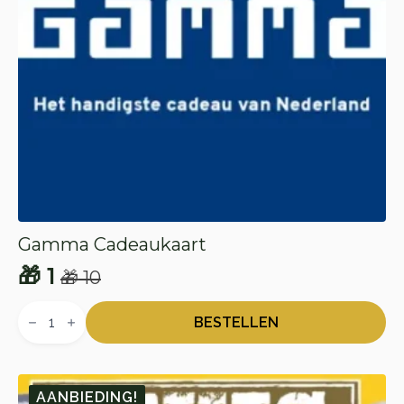
Gamma Cadeaukaart
🎁
1
🎁
10
Oorspronkelijke
Huidige
Gamma
prijs
prijs
Cadeaukaart
BESTELLEN
aantal
was:
is:
🎁 10.
🎁 1.
AANBIEDING!