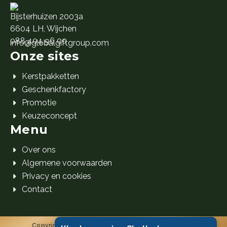
Bijsterhuizen 2003a
6604 LH, Wijchen
088 404 96 00
info@globalgiftgroup.com
Onze sites
Kerstpakketten
Geschenkfactory
Promotie
Keuzeconcept
Menu
Over ons
Algemene voorwaarden
Privacy en cookies
Contact
Copyright 2026 Global Gift Group B.V. © Alle rechten