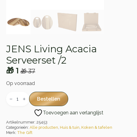
JENS Living Acacia
Serveerset /2
🎁
1
🎁
37
Oorspronkelijke
Huidige
prijs
prijs
Op voorraad
was:
is:
JENS
Living
Bestellen
🎁 37.
🎁 1.
Acacia
Serveerset
Toevoegen aan verlanglijst
/2
aantal
Artikelnummer:
25453
Categorieën:
Alle producten
,
Huis & tuin
,
Koken & tafelen
Merk:
The Gift