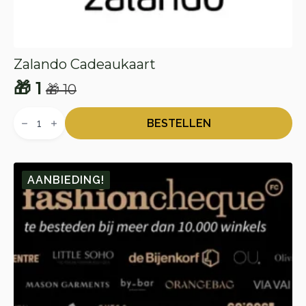
Zalando Cadeaukaart
🎁
1
🎁
10
Oorspronkelijke
Huidige
Zalando
prijs
prijs
Cadeaukaart
BESTELLEN
aantal
was:
is:
🎁 10.
🎁 1.
AANBIEDING!