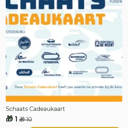
Schaats Cadeaukaart
🎁
1
🎁
10
Oorspronkelijke
Huidige