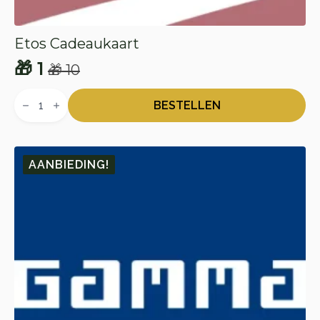
Etos Cadeaukaart
🎁
1
🎁
10
Oorspronkelijke
Huidige
Etos
prijs
prijs
Cadeaukaart
BESTELLEN
aantal
was:
is:
🎁 10.
🎁 1.
AANBIEDING!