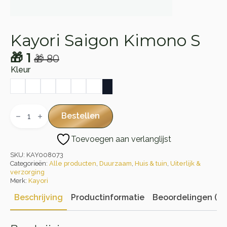
Kayori Saigon Kimono S
🎁
1
🎁
80
Oorspronkelijke
Huidige
Kleur
prijs
prijs
was:
is:
🎁 80.
🎁 1.
Kayori
Saigon
Bestellen
Kimono
S
Toevoegen aan verlanglijst
aantal
SKU:
KAY008073
Categorieën:
Alle producten
,
Duurzaam
,
Huis & tuin
,
Uiterlijk &
verzorging
Merk:
Kayori
Beschrijving
Productinformatie
Beoordelingen (0)