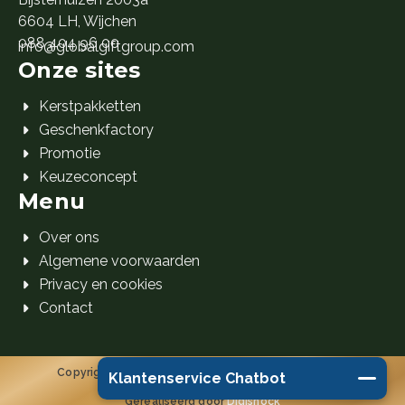
6604 LH, Wijchen
088 404 96 00
info@globalgiftgroup.com
Onze sites
Kerstpakketten
Geschenkfactory
Promotie
Keuzeconcept
Menu
Over ons
Algemene voorwaarden
Privacy en cookies
Contact
Copyright 2026 Global Gift Group B.V. © Alle rechten
Klantenservice Chatbot
voorbehouden.
Gerealiseerd door
Digishock