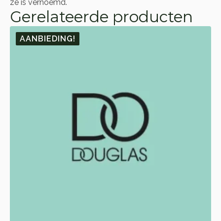
ze is vernoemd.
Gerelateerde producten
AANBIEDING!