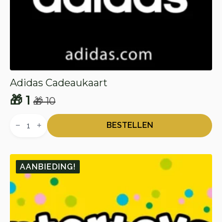
Adidas Cadeaukaart
🎁
1
🎁
10
Oorspronkelijke
Huidige
Adidas
prijs
prijs
Cadeaukaart
BESTELLEN
aantal
was:
is:
🎁 10.
🎁 1.
AANBIEDING!