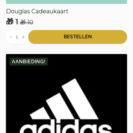
Douglas Cadeaukaart
🎁
1
🎁
10
Oorspronkelijke
Huidige
Douglas
prijs
prijs
Cadeaukaart
BESTELLEN
aantal
was:
is:
🎁 10.
🎁 1.
AANBIEDING!