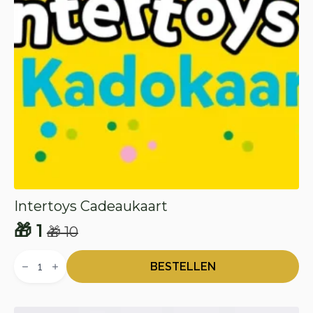
Intertoys Cadeaukaart
🎁
1
🎁
10
Oorspronkelijke
Huidige
Intertoys
prijs
prijs
Cadeaukaart
BESTELLEN
aantal
was:
is:
🎁 10.
🎁 1.