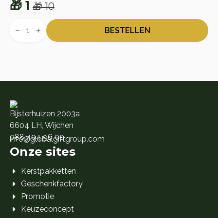
🎁
1
🎁
10
Oorspronkelijke
Huidige
Dille
prijs
prijs
&
BESTELLEN
Kamille
was:
is:
Cadeaukaart
🎁 10.
🎁 1.
aantal
Bijsterhuizen 2003a
6604 LH, Wijchen
088 404 96 00
info@globalgiftgroup.com
Onze sites
Kerstpakketten
Geschenkfactory
Promotie
Keuzeconcept