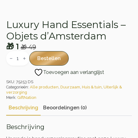
Luxury Hand Essentials –
Objets d’Amsterdam
🎁
1
🎁
49
Oorspronkelijke
Huidige
Luxury
Hand
prijs
prijs
Bestellen
Essentials
was:
is:
-
Toevoegen aan verlanglijst
Objets
🎁 49.
🎁 1.
d'Amsterdam
SKU:
75253 DS
aantal
Categorieën:
Alle producten
,
Duurzaam
,
Huis & tuin
,
Uiterlijk &
verzorging
Merk:
GiftNation
Beschrijving
Beoordelingen (0)
Beschrijving