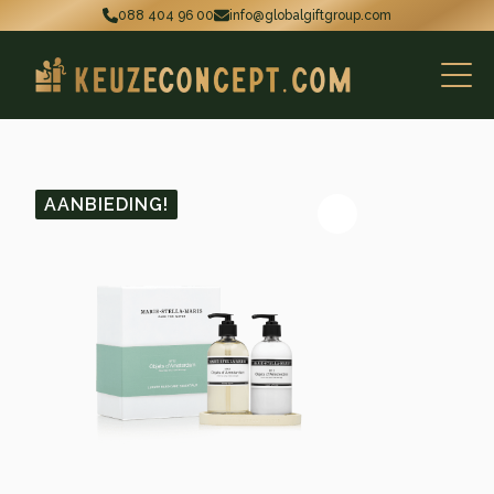
088 404 96 00
info@globalgiftgroup.com
AANBIEDING!