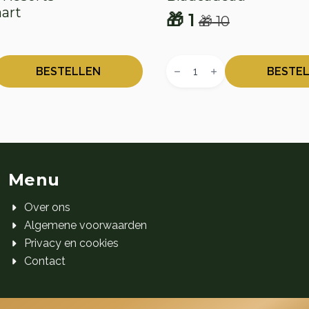
art
🎁
1
🎁
10
Oorspronkelijke
Huidige
onkelijke
e
prijs
prijs
Bladcadeau
was:
is:
aantal
BESTELLEN
BESTE
t
🎁 10.
🎁 1.
Menu
Over ons
Algemene voorwaarden
Privacy en cookies
Contact