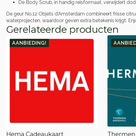
De Body Scrub, in handig reisformaat, verwijdert dod
De geur No.12 Objets d’Amsterdam combineert frisse citr
waterprojecten, waardoor geven extra betekenis krijgt. Enj
Gerelateerde producten
AANBIEDING!
AANBIED
Hema Cadeaukaart
Thermen 