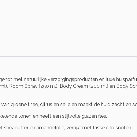
m genot met natuurlijke verzorgingsproducten en luxe huispar
l), Room Spray (250 ml), Body Cream (200 ml) en Body Scrub 
van groene thee, citrus en salie en maakt de huid zacht en s
lende tonen en heeft een stijlvolle glazen fles.
heabutter en amandelolie, verrijkt met frisse citrusnoten.