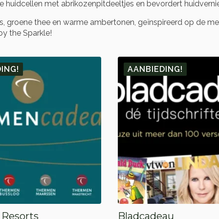
e huidcellen met abrikozenpitdeeltjes en bevordert huidverni
us, groene thee en warme ambertonen, geïnspireerd op de men
oy the Sparkle!
ING!
AANBIEDING!
Resorts
Bladcadeau