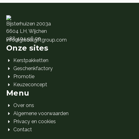
Bijsterhuizen 2003a
6604 LH, Wijchen
088 404 96 00
info@globalgiftgroup.com
Onze sites
Kerstpakketten
Geschenkfactory
Promotie
Keuzeconcept
Menu
Over ons
Algemene voorwaarden
Privacy en cookies
Contact