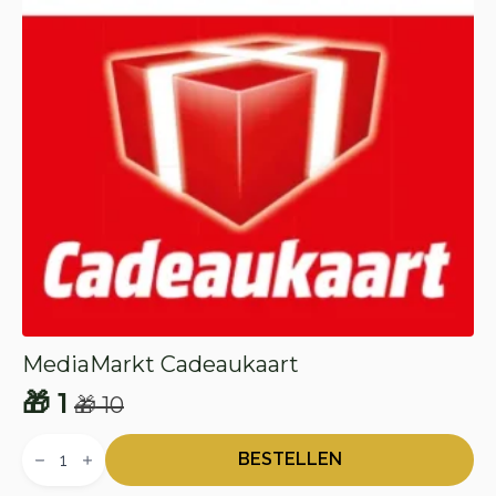
MediaMarkt Cadeaukaart
🎁
1
🎁
10
Oorspronkelijke
Huidige
MediaMarkt
prijs
prijs
Cadeaukaart
BESTELLEN
aantal
was:
is: