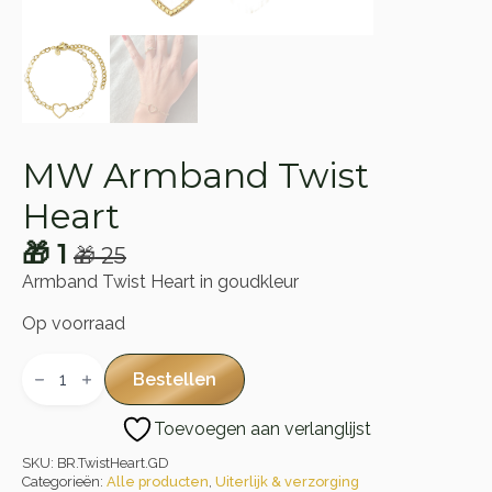
MW Armband Twist
Heart
🎁
1
🎁
25
Oorspronkelijke
Huidige
Armband Twist Heart in goudkleur
prijs
prijs
Op voorraad
was:
is:
MW
🎁 25.
🎁 1.
Armband
Bestellen
Twist
Heart
Toevoegen aan verlanglijst
aantal
SKU:
BR.TwistHeart.GD
Categorieën:
Alle producten
,
Uiterlijk & verzorging