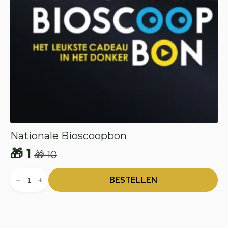
Nationale Bioscoopbon
🎁
1
🎁
10
Oorspronkelijke
Huidige
Nationale
prijs
prijs
Bioscoopbon
BESTELLEN
aantal
was:
is:
🎁 10.
🎁 1.