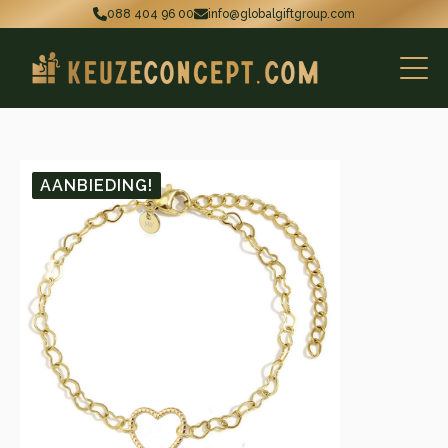
088 404 96 00
info@globalgiftgroup.com
AANBIEDING!