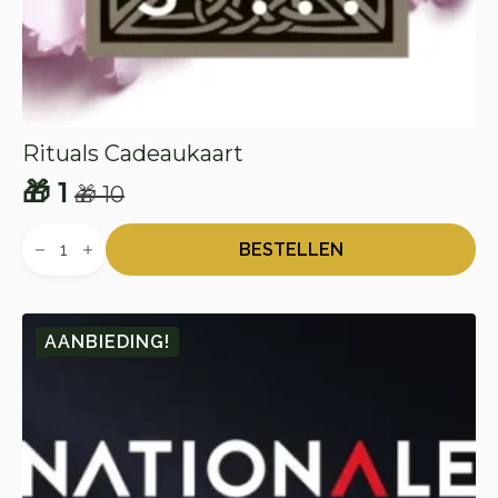
Rituals Cadeaukaart
🎁
1
🎁
10
Oorspronkelijke
Huidige
Rituals
prijs
prijs
Cadeaukaart
BESTELLEN
aantal
was:
is:
🎁 10.
🎁 1.
AANBIEDING!