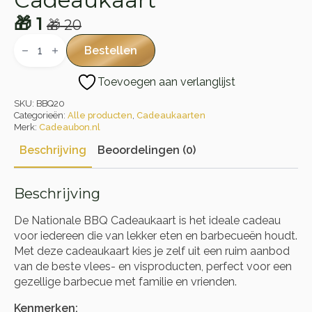
Cadeaukaart
🎁
1
🎁
20
Oorspronkelijke
Huidige
Nationale
BBQ
prijs
prijs
Bestellen
Cadeaukaart
was:
is:
aantal
Toevoegen aan verlanglijst
🎁 20.
🎁 1.
SKU:
BBQ20
Categorieën:
Alle producten
,
Cadeaukaarten
Merk:
Cadeaubon.nl
Beschrijving
Beoordelingen (0)
Beschrijving
De Nationale BBQ Cadeaukaart is het ideale cadeau
voor iedereen die van lekker eten en barbecueën houdt.
Met deze cadeaukaart kies je zelf uit een ruim aanbod
van de beste vlees- en visproducten, perfect voor een
gezellige barbecue met familie en vrienden.
Kenmerken: