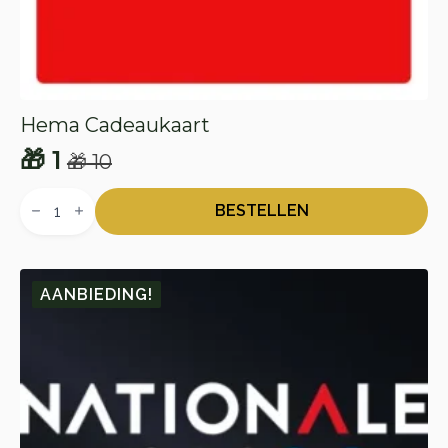
Hema Cadeaukaart
🎁
1
🎁
10
Oorspronkelijke
Huidige
Hema
prijs
prijs
Cadeaukaart
BESTELLEN
aantal
was:
is:
🎁 10.
🎁 1.
AANBIEDING!