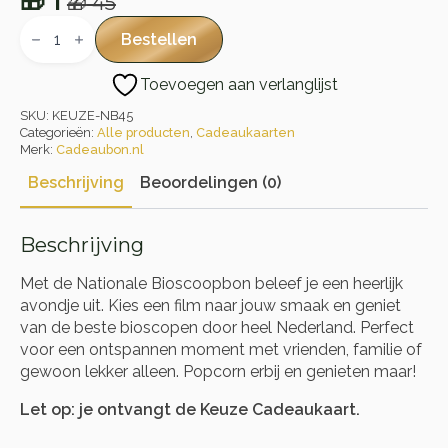
🎁
1
🎁
45
Oorspronkelijke
Huidige
Nationale
Bioscoopbon
prijs
prijs
Bestellen
aantal
was:
is:
Toevoegen aan verlanglijst
🎁 45.
🎁 1.
SKU:
KEUZE-NB45
Categorieën:
Alle producten
,
Cadeaukaarten
Merk:
Cadeaubon.nl
Beschrijving
Beoordelingen (0)
Beschrijving
Met de Nationale Bioscoopbon beleef je een heerlijk
avondje uit. Kies een film naar jouw smaak en geniet
van de beste bioscopen door heel Nederland. Perfect
voor een ontspannen moment met vrienden, familie of
gewoon lekker alleen. Popcorn erbij en genieten maar!
Let op: je ontvangt de Keuze Cadeaukaart.