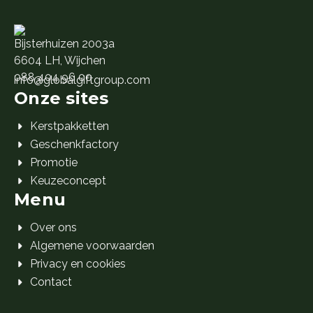
Bijsterhuizen 2003a
6604 LH, Wijchen
088 404 96 00
info@globalgiftgroup.com
Onze sites
Kerstpakketten
Geschenkfactory
Promotie
Keuzeconcept
Menu
Over ons
Algemene voorwaarden
Privacy en cookies
Contact