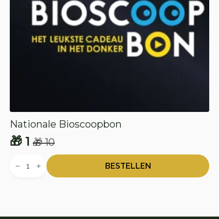
Nationale Bioscoopbon
🎁
1
🎁
10
Oorspronkelijke
Huidige
Nationale
prijs
prijs
Bioscoopbon
BESTELLEN
aantal
was:
is:
🎁 10.
🎁 1.