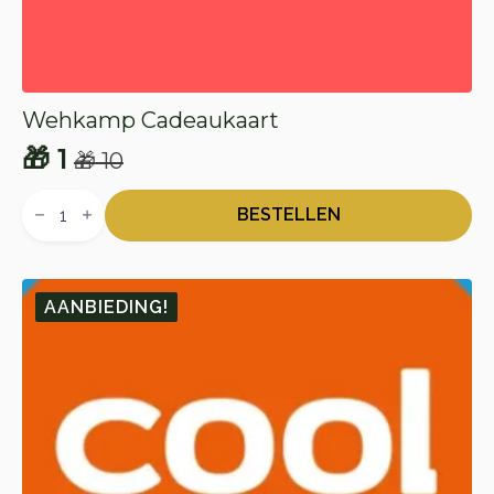
Wehkamp Cadeaukaart
🎁
1
🎁
10
Oorspronkelijke
Huidige
Wehkamp
prijs
prijs
Cadeaukaart
BESTELLEN
aantal
was:
is:
🎁 10.
🎁 1.
AANBIEDING!