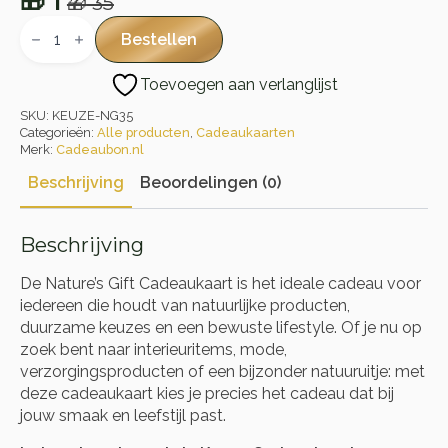
🎁
1
🎁
35
Oorspronkelijke
Huidige
Nature's
Gift
prijs
prijs
Bestellen
Cadeaukaart
was:
is:
aantal
Toevoegen aan verlanglijst
🎁 35.
🎁 1.
SKU:
KEUZE-NG35
Categorieën:
Alle producten
,
Cadeaukaarten
Merk:
Cadeaubon.nl
Beschrijving
Beoordelingen (0)
Beschrijving
De Nature’s Gift Cadeaukaart is het ideale cadeau voor
iedereen die houdt van natuurlijke producten,
duurzame keuzes en een bewuste lifestyle. Of je nu op
zoek bent naar interieuritems, mode,
verzorgingsproducten of een bijzonder natuuruitje: met
deze cadeaukaart kies je precies het cadeau dat bij
jouw smaak en leefstijl past.