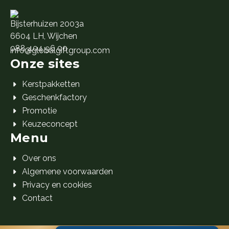
Bijsterhuizen 2003a
6604 LH, Wijchen
088 404 96 00
info@globalgiftgroup.com
Onze sites
Kerstpakketten
Geschenkfactory
Promotie
Keuzeconcept
Menu
Over ons
Algemene voorwaarden
Privacy en cookies
Contact