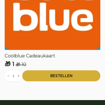
Coolblue Cadeaukaart
🎁
1
🎁
10
Oorspronkelijke
Huidige
Coolblue
prijs
prijs
Cadeaukaart
BESTELLEN
aantal
was:
is:
🎁 10.
🎁 1.