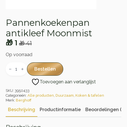
Pannenkoekenpan
antikleef Moonmist
🎁
1
🎁
41
Oorspronkelijke
Huidige
prijs
prijs
Op voorraad
was:
is:
Pannenkoekenpan
antikleef
Bestellen
🎁 41.
🎁 1.
Moonmist
aantal
Toevoegen aan verlanglijst
SKU:
3950433
Categorieën:
Alle producten
,
Duurzaam
,
Koken & tafelen
Merk:
Berghoff
Beschrijving
Productinformatie
Beoordelingen (0)