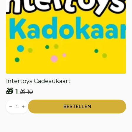
Intertoys Cadeaukaart
🎁
1
🎁
10
Oorspronkelijke
Huidige
Intertoys
prijs
prijs
Cadeaukaart
BESTELLEN
aantal
was:
is:
🎁 10.
🎁 1.