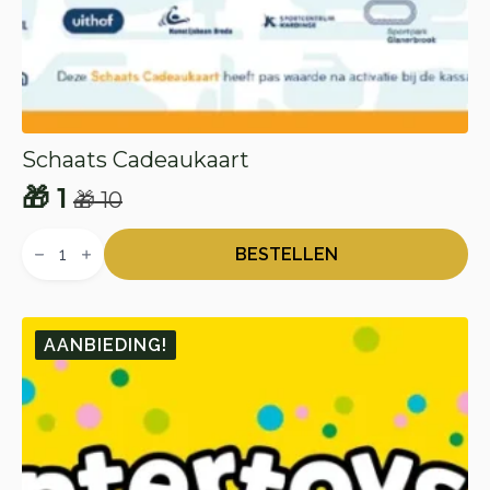
Schaats Cadeaukaart
🎁
1
🎁
10
Oorspronkelijke
Huidige
Schaats
prijs
prijs
Cadeaukaart
BESTELLEN
aantal
was:
is:
🎁 10.
🎁 1.
AANBIEDING!