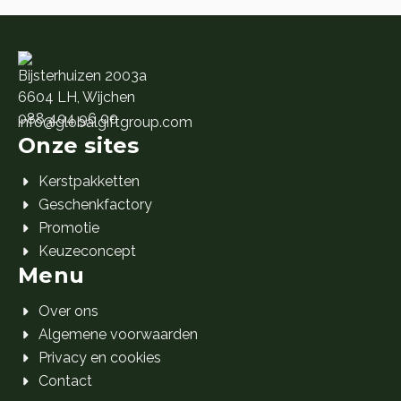
Bijsterhuizen 2003a
6604 LH, Wijchen
088 404 96 00
info@globalgiftgroup.com
Onze sites
Kerstpakketten
Geschenkfactory
Promotie
Keuzeconcept
Menu
Over ons
Algemene voorwaarden
Privacy en cookies
Contact