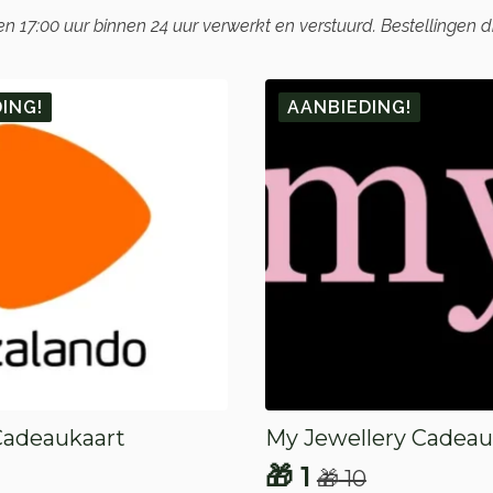
17:00 uur binnen 24 uur verwerkt en verstuurd. Bestellingen 
ING!
AANBIEDING!
Cadeaukaart
My Jewellery Cadeau
🎁
1
🎁
10
onkelijke
e
Oorspronkelijke
Huidige