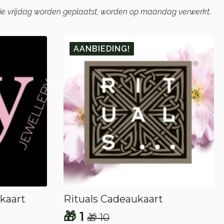
die vrijdag worden geplaatst, worden op maandag verwerkt.
AANBIEDING!
kaart
Rituals Cadeaukaart
🎁
1
🎁
10
Oorspronkelijke
Huidige