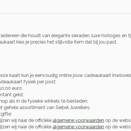
iedereen die houdt van elegante sieraden, luxe horloges en ti
art kies je precies het stijlvolle item dat bij jou past.
eze kaart kun je eenvoudig online jouw cadeaukaart inwissel
adeaukaart fysiek per post;
0,00 euro;
ntant geld;
op als in de fysieke winkels te besteden;
et gehele assortiment van Siebel Juweliers;
gifte;
zen wij naar de officiële
algemene voorwaarden
op de websi
zen wij naar de officiële
algemene voorwaarden
op de websit