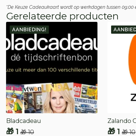
*De Keuze Cadeaukaart wordt op werkdagen tussen 09:00 en 
Gerelateerde producten
AANBIEDING!
AANBIED
Bladcadeau
Zalando 
🎁
1
🎁
1
🎁
10
🎁
10
Oorspronkelijke
Huidige
Oorspr
Huidig