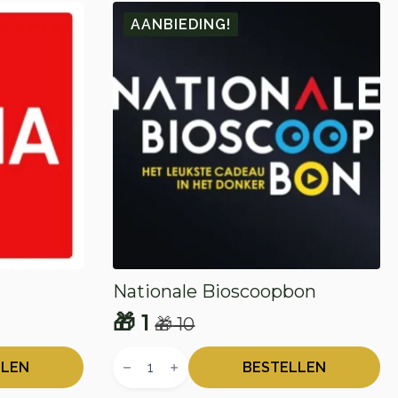
AANBIEDING!
Nationale Bioscoopbon
🎁
1
🎁
10
Oorspronkelijke
Huidige
Nationale
prijs
prijs
Bioscoopbon
LLEN
BESTELLEN
aantal
was:
is: