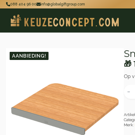
088 404 96 00
info@globalgiftgroup.com
Sn
AANBIEDING!
🎁
Oo
Hu
pri
pri
Op v
wa
is:
Snijp
met
🎁 
🎁 
table
houd
aant
Artik
Categ
Merk: