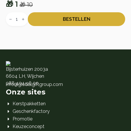
🎁
1
🎁
10
Oorspronkelijke
Huidige
Bladcadeau
prijs
prijs
aantal
BESTELLEN
was:
is:
🎁 10.
🎁 1.
Bijsterhuizen 2003a
6604 LH, Wijchen
088 404 96 00
info@globalgiftgroup.com
Onze sites
Kerstpakketten
Geschenkfactory
Promotie
Keuzeconcept