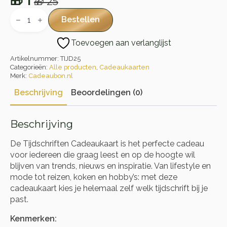
🎁
1
🎁
25
Oorspronkelijke
Huidige
Tijdschriften
Cadeaukaart
prijs
prijs
Bestellen
aantal
was:
is:
Toevoegen aan verlanglijst
🎁 25.
🎁 1.
Artikelnummer:
TIJD25
Categorieën:
Alle producten
,
Cadeaukaarten
Merk:
Cadeaubon.nl
Beschrijving
Beoordelingen (0)
Beschrijving
De Tijdschriften Cadeaukaart is het perfecte cadeau
voor iedereen die graag leest en op de hoogte wil
blijven van trends, nieuws en inspiratie. Van lifestyle en
mode tot reizen, koken en hobby’s: met deze
cadeaukaart kies je helemaal zelf welk tijdschrift bij je
past.
Kenmerken: