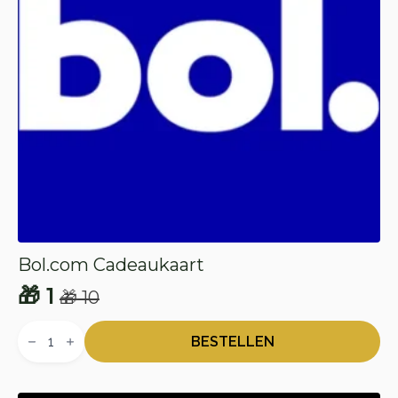
Bol.com Cadeaukaart
🎁
1
🎁
10
Oorspronkelijke
Huidige
Bol.com
prijs
prijs
Cadeaukaart
BESTELLEN
aantal
was:
is:
🎁 10.
🎁 1.