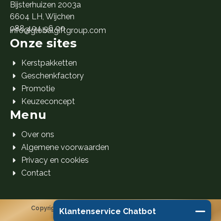
Bijsterhuizen 2003a
6604 LH, Wijchen
088 404 96 00
info@globalgiftgroup.com
Onze sites
Kerstpakketten
Geschenkfactory
Promotie
Keuzeconcept
Menu
Over ons
Algemene voorwaarden
Privacy en cookies
Contact
Copyright 2026 Global Gift Group B.V. © Alle rechten
Klantenservice Chatbot
voorbehouden.