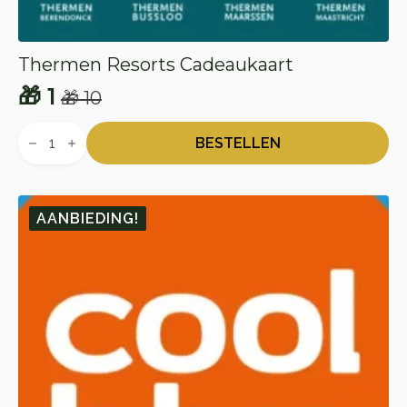
Thermen Resorts Cadeaukaart
🎁
1
🎁
10
Oorspronkelijke
Huidige
Thermen
prijs
prijs
Resorts
BESTELLEN
Cadeaukaart
was:
is:
aantal
🎁 10.
🎁 1.
AANBIEDING!