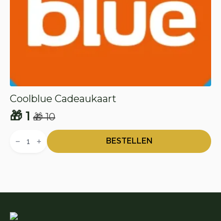
Coolblue Cadeaukaart
🎁
1
🎁
10
Oorspronkelijke
Huidige
Coolblue
prijs
prijs
Cadeaukaart
BESTELLEN
aantal
was:
is:
🎁 10.
🎁 1.