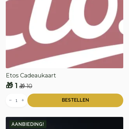
Etos Cadeaukaart
🎁
1
🎁
10
Oorspronkelijke
Huidige
Etos
prijs
prijs
Cadeaukaart
BESTELLEN
aantal
was:
is:
🎁 10.
🎁 1.
AANBIEDING!