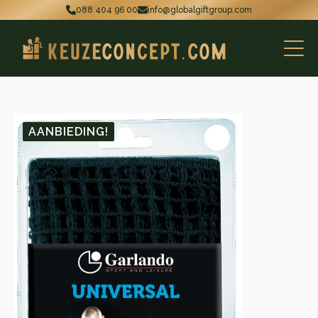
088 404 96 00
info@globalgiftgroup.com
AANBIEDING!