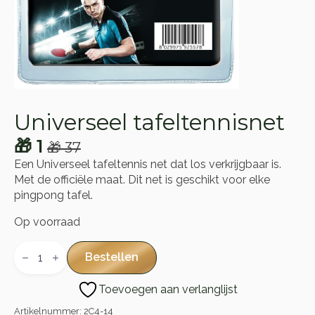
Universeel tafeltennisnet
🎁
1
🎁
37
Oorspronkelijke
Huidige
Een Universeel tafeltennis net dat los verkrijgbaar is.
prijs
prijs
Met de officiële maat. Dit net is geschikt voor elke
was:
is:
pingpong tafel.
🎁 37.
🎁 1.
Op voorraad
Universeel
tafeltennisnet
Bestellen
aantal
Toevoegen aan verlanglijst
Artikelnummer:
2C4-14