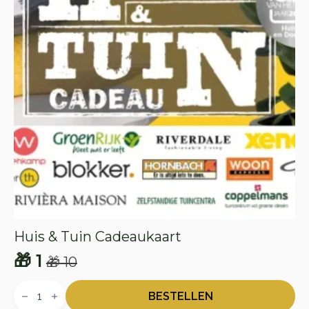
Huis & Tuin Cadeaukaart
🎁
1
🎁
10
Oorspronkelijke
Huidige
Huis
prijs
prijs
&
BESTELLEN
Tuin