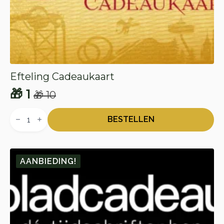
Efteling Cadeaukaart
🎁
1
🎁
10
Oorspronkelijke
Huidige
Efteling
prijs
prijs
Cadeaukaart
BESTELLEN
aantal
was:
is:
🎁 10.
🎁 1.
AANBIEDING!