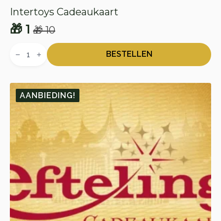
Intertoys Cadeaukaart
🎁
1
🎁
10
Oorspronkelijke
Huidige
Intertoys
prijs
prijs
Cadeaukaart
BESTELLEN
aantal
was:
is:
🎁 10.
🎁 1.
AANBIEDING!