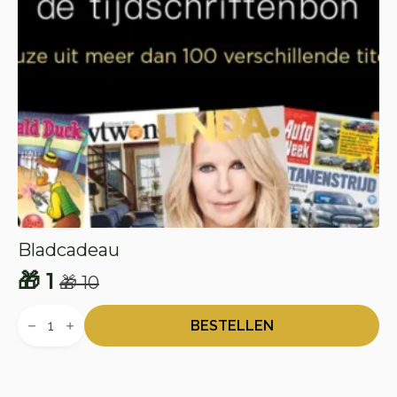
Bladcadeau
🎁
1
🎁
10
Oorspronkelijke
Huidige
Bladcadeau
prijs
prijs
aantal
BESTELLEN
was:
is:
🎁 10.
🎁 1.